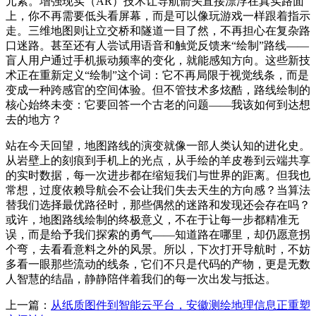
元素。增强现实（AR）技术让导航箭头直接漂浮在真实路面
上，你不再需要低头看屏幕，而是可以像玩游戏一样跟着指示
走。三维地图则让立交桥和隧道一目了然，不再担心在复杂路
口迷路。甚至还有人尝试用语音和触觉反馈来“绘制”路线——
盲人用户通过手机振动频率的变化，就能感知方向。这些新技
术正在重新定义“绘制”这个词：它不再局限于视觉线条，而是
变成一种跨感官的空间体验。但不管技术多炫酷，路线绘制的
核心始终未变：它要回答一个古老的问题——我该如何到达想
去的地方？
站在今天回望，地图路线的演变就像一部人类认知的进化史。
从岩壁上的刻痕到手机上的光点，从手绘的羊皮卷到云端共享
的实时数据，每一次进步都在缩短我们与世界的距离。但我也
常想，过度依赖导航会不会让我们失去天生的方向感？当算法
替我们选择最优路径时，那些偶然的迷路和发现还会存在吗？
或许，地图路线绘制的终极意义，不在于让每一步都精准无
误，而是给予我们探索的勇气——知道路在哪里，却仍愿意拐
个弯，去看看意料之外的风景。所以，下次打开导航时，不妨
多看一眼那些流动的线条，它们不只是代码的产物，更是无数
人智慧的结晶，静静陪伴着我们的每一次出发与抵达。
上一篇：
从纸质图件到智能云平台，安徽测绘地理信息正重塑