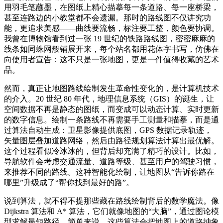
用羽毛笔蘸墨，在图纸上精心描摹每一条道路、每一座桥梁，
甚至连路边的小教堂都不会遗漏。那时的路线图不仅讲究功
能，更追求美感——曲线要流畅，标注要工整，颜色要协调。
我曾在博物馆看到过一张 19 世纪的铁路路线图，密密麻麻的
线条如同蛛网般铺展开来，每个站名都用花体字书写，仿佛在
向使用者宣告：这不只是一张地图，更是一件值得收藏的艺术
品。
然而，真正让地图路线绘制发生革命性变化的，是计算机技术
的介入。20 世纪 80 年代，地理信息系统（GIS）的诞生，让
空间数据不再是静态的图纸，而变成可以动态计算、实时更新
的数字信息。绘制一条路线不再需要手工测量和描摹，而是通
过算法自动生成：卫星影像提供底图，GPS 数据记录轨迹，
矢量图层叠加道路网络，然后由路径规划算法计算出最优解。
这个过程看似冷冰冰的，但背后却充满了精巧的设计。比如，
导航软件会考虑交通流量、道路等级、甚至用户的驾驶习惯，
来推荐不同的路线。这种智能化绘制，让地图从“告诉你路在
哪里”升级成了“帮你找到最好的路”。
说到算法，就不得不提那些藏在路线绘制背后的数学魔法。像
Dijkstra 算法和 A* 算法，它们就像地图的“大脑”，通过图论模
型求解最短路径。简单来说，这些算法会把地图上的道路抽象