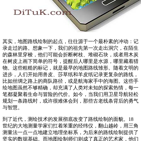
其实，地图路线绘制的起点，往往源于一个最朴素的冲动：记
录走过的路。想象一下，我们的祖先第一次走出洞穴，在陌生
的森林里穿梭，他们可能会折断树枝、堆砌石块，或者用木炭
在树皮上画下简单的符号，提醒后人哪里是水源，哪里藏着猎
物。这些粗糙的标记，就是最早的地图路线雏形。随着文明的
进步，人们开始用兽皮、莎草纸和羊皮纸记录更复杂的路线，
比如丝绸之路上的商队路径，或是航海家手中的海图。这些手
绘地图虽然不够精确，却充满了人类对未知的探索热情，每一
笔都凝聚着生命与冒险的代价。如今，当我们用卫星导航轻松
规划一条路线时，或许很难体会到，那些古老线条背后的勇气
与智慧。
到了近代，测绘技术的发展彻底改变了路线绘制的面貌。18
世纪的大地测量学家们扛着笨重的经纬仪，翻山越岭，用三角
测量法一点一点地建立地理坐标系，为后来的路线绘制提供了
坚实的数据基础。而地图绘制师们则成了真正的艺术家，他们