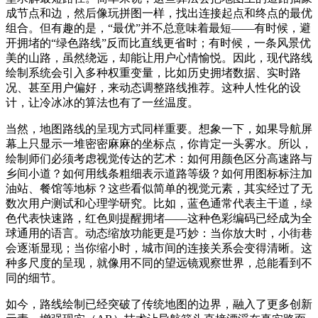
成节点和边，然后像玩拼图一样，找出连接起点和终点的最优
组合。但有趣的是，“最优”并不总意味着最短——有时候，避
开拥堵的“绿色路线”反而比直线更省时；有时候，一条风景优
美的山路，虽然绕远，却能让用户心情愉悦。因此，现代路线
绘制系统会引入多种权重变量，比如历史拥堵数据、实时路
况、甚至用户偏好，来动态调整路线推荐。这种人性化的设
计，让冷冰冰的算法也有了一丝温度。
当然，地图路线的呈现方式同样重要。想象一下，如果导航屏
幕上只显示一堆密密麻麻的坐标点，你肯定一头雾水。所以，
绘制师们必须考虑视觉传达的艺术：如何用颜色区分高速路与
乡间小道？如何用线条粗细表示道路等级？如何用图标标注加
油站、餐馆等地标？这些看似简单的视觉元素，其实经过了无
数次用户测试和心理学研究。比如，蓝色通常代表主干道，绿
色代表快速路，红色则提醒拥堵——这种色彩编码已经成为全
球通用的语言。动态缩放功能更是巧妙：当你放大时，小街巷
会逐渐显现；当你缩小时，城市间的连接关系会变得清晰。这
种多尺度的呈现，就像用不同的望远镜观察世界，总能看到不
同的细节。
如今，路线绘制已经突破了传统地图的边界，融入了更多创新