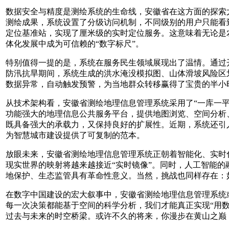
数据安全与精度是测绘系统的生命线，安徽省在这方面的探索
测绘成果，系统设置了分级访问机制，不同级别的用户只能看
定位基准站，实现了厘米级的实时定位服务。这意味着无论是
体化发展中成为可信赖的“数字标尺”。
特别值得一提的是，系统在服务民生领域展现出了温情。通过
防汛抗旱期间，系统生成的洪水淹没模拟图、山体滑坡风险区
数据异常，自动触发预警，为当地群众转移赢得了宝贵的半小
从技术架构看，安徽省测绘地理信息管理系统采用了“一库一平台
功能强大的地理信息公共服务平台，提供地图浏览、空间分析
既具备强大的承载力，又保持良好的扩展性。近期，系统还引
为智慧城市建设提供了可复制的范本。
放眼未来，安徽省测绘地理信息管理系统正朝着智能化、实时
现实世界的映射将越来越接近“实时镜像”。同时，人工智能
地保护、生态监管具有革命性意义。当然，挑战也同样存在：
在数字中国建设的宏大叙事中，安徽省测绘地理信息管理系统
每一次决策都能基于空间的科学分析，我们才能真正实现“用
过去与未来的时空桥梁。或许不久的将来，你漫步在黄山之巅，