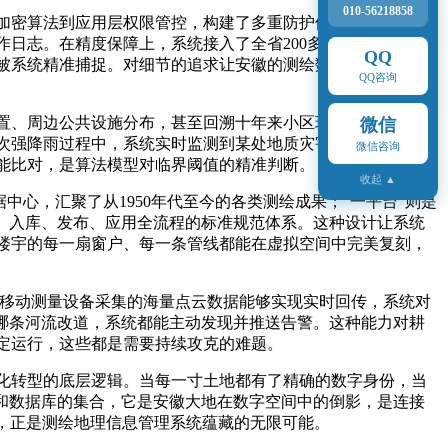
010-56218858
加密算法到应用层权限管控，构建了多重防护体系。对于涉密
日志。在精度保障上，系统接入了全省200多个北斗卫星导航
QQ
被系统精准捕捉。对细节的追求让安徽的测绘数据在长三角一
QQ咨询
置、周边公共设施分布，甚至回溯十年来小区环境的变化。在
微信
次强降雨过程中，系统实时监测到某处地质灾害隐患点的位移
微信咨询
能比对，是算法模型对临界阈值的精准判断。
收起 ▲
中心，汇聚了从1950年代至今的各类测绘成果；“一平台”则是
、入库、发布、应用全流程的标准规范体系。这种设计让系统
楼宇的每一扇窗户、每一条管线都能在虚拟空间中完美复刻，
载移动测量设备采集的海量点云数据能够实现实时回传，系统对
哪条河流改道，系统都能主动发现并推送告警。这种能力对耕
定运行，这些都是需要持续攻克的难题。
化转型的底层逻辑。当每一寸土地都有了精确的数字身份，当
和数据库的集合，它是安徽大地在数字空间中的倒影，是连接
后，正是测绘地理信息管理系统蕴藏的无限可能。