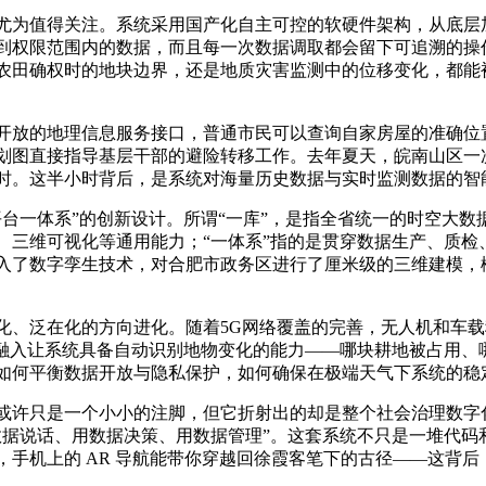
尤为值得关注。系统采用国产化自主可控的软硬件架构，从底层
到权限范围内的数据，而且每一次数据调取都会留下可追溯的操作
农田确权时的地块边界，还是地质灾害监测中的位移变化，都能
开放的地理信息服务接口，普通市民可以查询自家房屋的准确位
划图直接指导基层干部的避险转移工作。去年夏天，皖南山区一
时。这半小时背后，是系统对海量历史数据与实时监测数据的智
一体系”的创新设计。所谓“一库”，是指全省统一的时空大数据
、三维可视化等通用能力；“一体系”指的是贯穿数据生产、质检
入了数字孪生技术，对合肥市政务区进行了厘米级的三维建模，
化、泛在化的方向进化。随着5G网络覆盖的完善，无人机和车
的融入让系统具备自动识别地物变化的能力——哪块耕地被占用、
如何平衡数据开放与隐私保护，如何确保在极端天气下系统的稳
或许只是一个小小的注脚，但它折射出的却是整个社会治理数字
数据说话、用数据决策、用数据管理”。这套系统不只是一堆代码
手机上的 AR 导航能带你穿越回徐霞客笔下的古径——这背