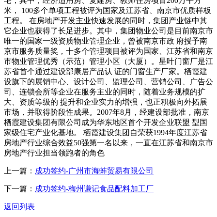
宅，其中，经济适用房、复建房、教师住房项目200万平方
米， 100多个单项工程被评为国家及江苏省、南京市优质样板
工程。 在房地产开发主业快速发展的同时，集团产业链中其
它企业也获得了长足进步。其中，集团物业公司是目前南京市
唯一的国家一级资质物业管理企业，曾被南京市政 府授予南
京市服务质量奖，十多个管理项目被评为国家、江苏省和南京
市物业管理优秀（示范）管理小区（大厦）。星叶门窗厂是江
苏省首个通过建设部康居产品认 证的门窗生产厂家。栖霞建
设旗下的展销中心、设计公司、监理公司、营销公司、广告公
司、连锁会所等企业在服务主业的同时，随着业务规模的扩
大、资质等级的 提升和企业实力的增强，也正积极向外拓展
市场，并取得阶段性成果。2007年8月，经建设部批准，南京
栖霞建设集团有限公司成为华东地区首个开发企业联盟 型国
家级住宅产业化基地。 栖霞建设集团自荣获1994年度江苏省
房地产行业综合效益50强第一名以来，一直在江苏省和南京市
房地产行业担当领跑者的角色
上一篇：
成功签约-广州市海蚌贸易有限公司
下一篇：
成功签约-梅州谦记食品配料加工厂
返回列表