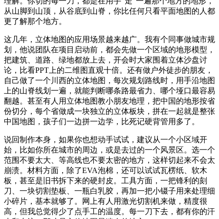
理解。你切的每一刀，都是在用手“走”一遍那个地方的地形，
从山脚到山顶，从谷底到山脊，你比任何只看平面地图的人都
更了解那个地方。
这几年，立体地图的应用场景越来越广。我有个同事做城市规
划，他说团队在项目启动前，都会先做一个区域的地形模型，
把建筑、道路、绿地都放上去，开会时大家围着立体沙盘讨
论，比看PPT上的二维图直观十倍。还有做户外徒步的朋友，
自己做了一个川西的立体地图，每次规划路线时，用手沿地图
上的山脊线划一遍，就能判断哪条路最省力、哪个垭口最容易
翻越。甚至有人用立体地图教小朋友地理，把中国的地形按省
份切分，每个省做成一块独立的立体板块，拼在一起就是整张
中国地图，孩子们一边拼一边学，比死记硬背管用多了。
说回制作本身，如果你也想动手试试，建议从一个小区域开
始，比如你所在城市的周边，或是去过的一个风景区。选一个
范围不要太大、等高线也不要太密的地方，这样切起来不会太
崩溃。材料方面，除了EVA泡棉，还可以试试瓦楞纸、软木
板，甚至是旧书拆下来的硬封皮。工具方面，一把锋利的刻
刀、一块切割垫板、一瓶白乳胶，再加一把小镊子用来处理细
小碎片，基本就够了。网上有人用激光切割机来做，精度很
高，但我总觉得少了点手工的温度。每一刀下去，都有你的汗