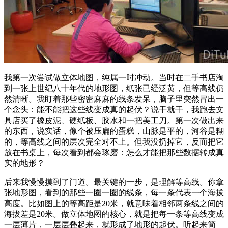
我第一次尝试做立体地图，纯属一时冲动。当时在二手书店淘
到一张上世纪八十年代的地形图，纸张已经泛黄，但等高线仍
然清晰。我盯着那些密密麻麻的线条发呆，脑子里突然冒出一
个念头：能不能把这些线变成真的起伏？说干就干，我跑去文
具店买了橡皮泥、硬纸板、胶水和一把美工刀。第一次做出来
的东西，说实话，像个被压扁的蛋糕，山脉是平的，河谷是糊
的，等高线之间的层次完全对不上。但我没扔掉它，反而把它
放在书桌上，每次看到都会琢磨：怎么才能把那些数据转成真
实的地形？
后来我慢慢摸到了门道。最关键的一步，是理解等高线。你拿
张地形图，看到的那些一圈一圈的线条，每一条代表一个海拔
高度。比如图上的等高距是20米，就意味着相邻两条线之间的
海拔差是20米。做立体地图的核心，就是把每一条等高线变成
一层薄片，一层层叠起来，就形成了地形的起伏。听起来简