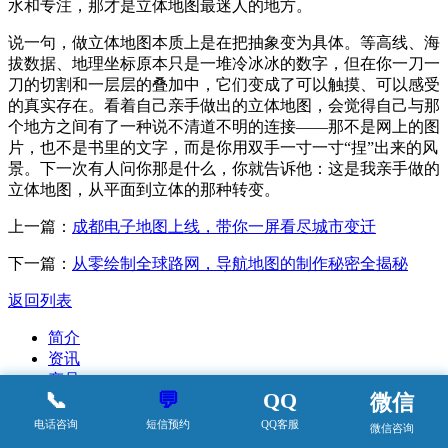
水和专注，那才是立体地图最迷人的地方。
说一句，做立体地图本质上是在把抽象变为具体。等高线、海
拔数据、地理坐标原本只是一堆冷冰冰的数字，但在你一刀一
刀的切割和一层层的叠加中，它们变成了可以触摸、可以感受
的真实存在。看着自己亲手做出的立体地图，会觉得自己与那
个地方之间有了一种说不清道不明的连接——那不是网上的图
片，也不是书里的文字，而是你用双手一寸一寸“捏”出来的风
景。下一次有人问你那是什么，你就告诉他：这是我亲手做的
立体地图，从平面到立体的那种转变。
上一篇：
成都电子地图上线，带你一屏看尽城市变迁
下一篇：
从零绘制全球路网，导航地图的制作秘密全揭秘
返回列表
简介
资讯
产品
📞
💬
QQ
微信
案例
动态
电话咨询
短信预约
QQ客服
微信咨询