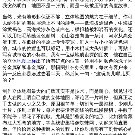
我突然明白：地图不是一张纸，而是一段被压缩的高度故事。
当然，光有地形起伏还不够，立体地图的魅力在于细节。你可
以给不同的海拔层涂上不同的颜色——低海拔涂绿色，中海拔
涂黄褐色，高海拔涂灰色或白色，模拟植被和岩石的变化。还
可以用细毛笔蘸蓝色颜料，沿山谷走向画一条河，河水从高处
流下来，在低处的平原上慢慢变宽，汇入一片小小的蓝色湖
泊。城市的位置也可以标记，用小木棍或大头针插上，再贴上
写有城市名的小标签。我有一位做地质勘探的朋友，他在自己
的立体
地图上标
出了所有矿点的位置，还用不同颜色的珠子区
分金属矿和非金属矿。那幅图挂在办公室里，每次有客户来，
第一反应都是凑过去看半天，然后问一句：“这玩意儿哪儿买
的？”
制作立体地图最大的门槛其实不是技术，而是耐心。我见过很
多人在网上晒自己做的立体地图，评论区一片叫好，但真正动
手去做的人少之又少。原因很简单：切割每一层泡棉，少则几
十片，多则上百片，每片都要沿等高线的弧线慢慢切，手酸了
不能停，眼花了不能歇。尤其是那些复杂的地形，比如雅鲁藏
布江大拐弯的地方，等高线密集得像蜘蛛网，切起来简直要
命。但恰恰是这种折磨人的过程，让你对地形有了刻骨铭心的