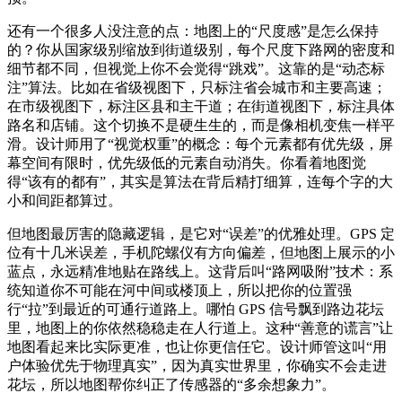
还有一个很多人没注意的点：地图上的“尺度感”是怎么保持
的？你从国家级别缩放到街道级别，每个尺度下路网的密度和
细节都不同，但视觉上你不会觉得“跳戏”。这靠的是“动态标
注”算法。比如在省级视图下，只标注省会城市和主要高速；
在市级视图下，标注区县和主干道；在街道视图下，标注具体
路名和店铺。这个切换不是硬生生的，而是像相机变焦一样平
滑。设计师用了“视觉权重”的概念：每个元素都有优先级，屏
幕空间有限时，优先级低的元素自动消失。你看着地图觉
得“该有的都有”，其实是算法在背后精打细算，连每个字的大
小和间距都算过。
但地图最厉害的隐藏逻辑，是它对“误差”的优雅处理。GPS 定
位有十几米误差，手机陀螺仪有方向偏差，但地图上展示的小
蓝点，永远精准地贴在路线上。这背后叫“路网吸附”技术：系
统知道你不可能在河中间或楼顶上，所以把你的位置强
行“拉”到最近的可通行道路上。哪怕 GPS 信号飘到路边花坛
里，地图上的你依然稳稳走在人行道上。这种“善意的谎言”让
地图看起来比实际更准，也让你更信任它。设计师管这叫“用
户体验优先于物理真实”，因为真实世界里，你确实不会走进
花坛，所以地图帮你纠正了传感器的“多余想象力”。