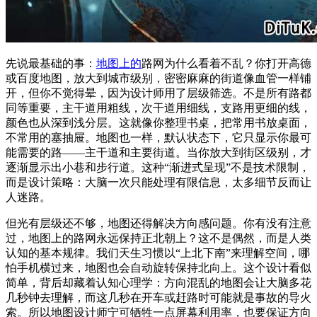
先说最基础的事：
地图上的
路网为什么看着不乱？你打开高德
或百度地图，放大到城市级别，密密麻麻的街道像血管一样铺
开，但你不觉得晕，因为设计师用了层级筛选。不是所有路都
同等重要，主干道用粗线，次干道用细线，支路用更细的线，
颜色也从深到浅分层。这就像你整理书桌，把常用书放桌面，
不常用的塞抽屉。地图也一样，默认状态下，它只显示你最可
能需要的路——主干道和主要街道。当你放大到街区级别，才
逐渐显示出小巷和步行道。这种“渐进式呈现”不是技术限制，
而是设计策略：大脑一次只能处理有限信息，太多细节反而让
人迷路。
但光有层级还不够，地图还得解决方向感问题。你有没有注意
过，地图上的路网永远保持正北朝上？这不是偶然，而是人类
认知的基本规律。我们天生习惯以“上北下南”来理解空间，哪
怕手机横过来，地图也会自动旋转保持北向上。这个设计看似
简单，背后却藏着认知心理学：方向混乱的地图会让大脑多花
几秒钟去理解，而这几秒在开车或赶路时可能就是事故的导火
索。所以地图设计师宁可牺牲一点屏幕利用率，也要保证方向