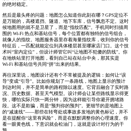
的绝对稳定。
然后是最头疼的问题：地图怎么知道你此刻在哪？GPS定位不
是万能的，高楼遮挡、隧道、地下车库，信号飘忽不定。这时
候地图用的就不是卫星了，而是“指纹匹配”。手机同时扫描周
围的 Wi‑Fi 热点和基站信号，每个位置都有独特的信号组合，
就像人的指纹。地图服务器里存着海量指纹库，收到你的信号
特征后，一匹配就能定位到具体楼层甚至哪家店门口。这个技
术叫“室内定位”，但设计师管它叫“让地图不犯傻的防线”。你
在地铁站里打开地图，看到自己站在站台中央，那其实是
Wi‑Fi 和基站信号共同“拼”出来的结果。
再往深里说，地图设计还有个不常被提及的逻辑：如何让“误
导”变成“引导”。比如你规划了一条路线，地图上显示的预计
到达时间，并不是简单的路程除以速度。它背后融合了实时路
况、历史数据、甚至天气模型。设计师会让某些路线显示得更
快，哪怕实际只快一两分钟，因为这样能引导你避开拥堵路
段。这不是欺骗，而是“预判你的预判”。更细节的是地图上
的“减速线”——那些在转弯处或事故多发地的黄色标记，并不
是在提醒你“这里有风险”，而是在默默调整你的心理速度。你
看一眼黄色线，下意识就会松油门，这就是设计对行为的干
预。