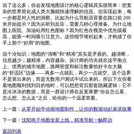
说了这么多，你会发现地图设计的核心逻辑其实很简单：把复
杂的世界简化成人类大脑能快速理解的信息。但实现起来，每
一步都是对人性的洞察。比如为什么导航语音要在路口前 200
米开始提示？因为从听到反应，需要几秒心理准备。为什么地
图上医院、加油站用红色图标？因为红色在视觉中优先级最
高，能第一时间吸引注意力。这些细节堆积起来，才构成了你
手上那个“好用”的地图。
说个冷知识：地图的“清晰”和“精准”其实是矛盾的。越清晰，
信息越少；越精准，内容越杂。设计师的功夫就在这平衡点
上。优秀的城市地图，路网密度和标注数量恰好卡在大脑
的“舒适区”边缘——再多一点就乱，再少一点就空。这个边界
不是算出来的，而是无数用户测试中试出来的。所以下次你看
着地图顺利找到目的地时，可以想想背后那套隐藏逻辑：它不
是冷冰冰的数据，而是一群设计师在反复琢磨“你会怎么看、
怎么想、怎么走”之后，给你的一个温柔答案。
上一篇：
从零开始学动画地图制作，让你的数据动起来讲故事
下一篇：
沈阳电子地图全新上线，精准导航一触即达
返回列表