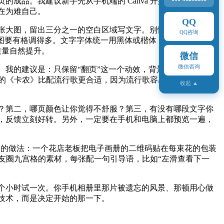
成品。我建议新手先从手机端的 Canva 开始，操作界面跟
在为难自己。
QQ
张大图，留出三分之一的空白区域写文字。别怕留白，空的地
QQ咨询
图要有格调得多。文字字体统一用黑体或楷体，最多两种，多
质量自然提升。
微信
微信咨询
我的建议是：只保留“翻页”这一个动效，背景音乐选一首纯
奏的《卡农》比配流行歌更合适，因为流行歌容易让人分心去听
收起 ▲
？第二，哪页颜色让你觉得不舒服？第三，有没有哪段文字你
，反馈立刻好转。另外，一定要在手机和电脑上都预览一遍，
明的做法：一个花店老板把电子画册的二维码贴在每束花的包装
友圈九宫格的素材，每张配一句引导语，比如“左滑查看下一
个小时试一次。你手机相册里那片被遗忘的风景、那顿用心做
技术，而是决定开始的那一下。