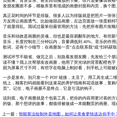
页效果、背景音乐、甚至自动播放的节奏。你只需要像填表格一
发朋友圈差不多，模板库里有现成的画册封面和内页，换个图
真正花时间的环节是排版。很多人以为排版就是把照片一张张
方反而让画面透气。比如做甜品画册，左边页面放一张蛋糕特
了就显得乱。我试过最笨但最管用的方法：先把所有图片按顺序
音乐和动效是画册的灵魂，但也是最容易翻车的地方。有些新
音乐，长度控制在三分钟以内，音量调低到 40%。音乐的
歌词。还有个小细节：在画册加一页“点击联系我”或“扫码获
测试环节不能省。做完之后，别急着发朋友圈，先发给三个朋
读不懂？我上次帮朋友改画册，他用了荧光绿的背景配橙色字
因为屏幕尺寸不同，有些字在电脑上刚好看，到手机上可能被
一步是发布。别只发一个 PDF 链接，太丑了。用工具生成
纸上，顾客扫码就能看到这束花的养护指南和花语故事，复购率
页”。记住，电子画册不是终点，它是引流的钩子。
说到底，电子画册就是个包装工具，把你的内容用更讨喜的方
的饭、那个想讲的故事，都值得被做成一本能翻页的画册。现
上一篇：
智能算法绘制外卖地图，如何让美食更快送达你手中