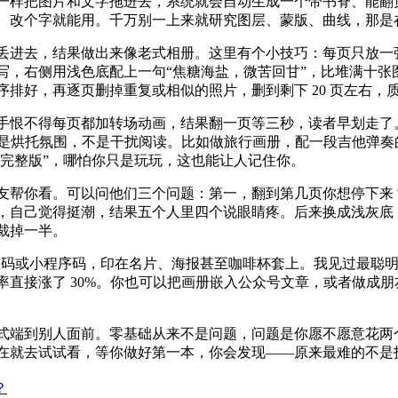
样把图片和文字拖进去，系统就会自动生成一个带书脊、能翻页的
、改个字就能用。千万别一上来就研究图层、蒙版、曲线，那是
丢进去，结果做出来像老式相册。这里有个小技巧：每页只放一
写，右侧用浅色底配上一句“焦糖海盐，微苦回甘”，比堆满十张
排好，再逐页删掉重复或相似的照片，删到剩下 20 页左右，
手恨不得每页都加转场动画，结果翻一页等三秒，读者早划走了。
作用是烘托氛围，不是干扰阅读。比如做旅行画册，配一段吉他弹
取完整版”，哪怕你只是玩玩，这也能让人记住你。
友帮你看。可以问他们三个问题：第一，翻到第几页你想停下来
，自己觉得挺潮，结果五个人里四个说眼睛疼。后来换成浅灰底
裁掉一半。
二维码或小程序码，印在名片、海报甚至咖啡杯套上。我见过最聪
直接涨了 30%。你也可以把画册嵌入公众号文章，或者做成朋
式端到别人面前。零基础从来不是问题，问题是你愿不愿意花两
在就去试试看，等你做好第一本，你会发现——原来最难的不是
？