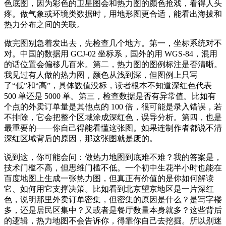
色底图，因为彩色的卫星图会和热力图的颜色抢戏，看得人头
疼。做气象或环境类数据时，用地形图更合适，能看出海拔和
热力分布之间的关联。
做完图别急着发出去，先检查几个地方。第一，坐标系统对不
对。中国的数据用 GCJ‑02 坐标系，国外的用 WGS‑84，混用
的话位置会偏移几百米。第二，热力图的图例标注是否清晰。
我见过有人做的热力图，颜色从浅到深，但图例上只写
了“低”和“高”，具体数值没标，读者根本不知道深红色代表
500 单还是 5000 单。第三，检查数据是否有异常值。比如有
个点的外卖订单量是其他点的 100 倍，很可能是录入错误，若
不排除，它会把整个区域涂成深红色，误导分析。第四，也是
最重要的——你自己得能看懂这张图。如果连制作者都说不清
深红区域背后的原因，那这张图就是废的。
说到这，你可能会问：做热力地图到底难不难？我的答案是，
技术门槛不高，但思维门槛不低。一个初中生花半小时也能在
百度地图上生成一张热力图，但真正有价值的是你如何解读
它、如何用它支撑决策。比如看到北京望京地区是一片深红
色，说明那里外卖订单密集，但密集的原因是什么？是写字楼
多，还是居民区集中？又或者是餐厅数量本身就多？这些背后
的逻辑，热力地图不会告诉你，得靠你自己去挖掘。所以别迷