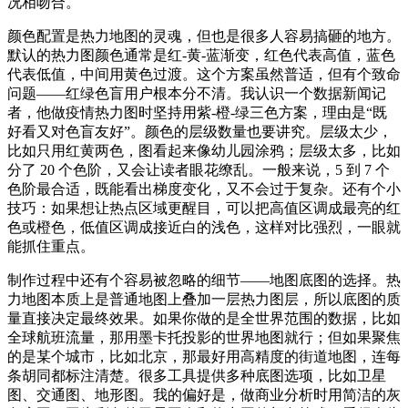
况相吻合。
颜色配置是热力地图的灵魂，但也是很多人容易搞砸的地方。
默认的热力图颜色通常是红‑黄‑蓝渐变，红色代表高值，蓝色
代表低值，中间用黄色过渡。这个方案虽然普适，但有个致命
问题——红绿色盲用户根本分不清。我认识一个数据新闻记
者，他做疫情热力图时坚持用紫‑橙‑绿三色方案，理由是“既
好看又对色盲友好”。颜色的层级数量也要讲究。层级太少，
比如只用红黄两色，图看起来像幼儿园涂鸦；层级太多，比如
分了 20 个色阶，又会让读者眼花缭乱。一般来说，5 到 7 个
色阶最合适，既能看出梯度变化，又不会过于复杂。还有个小
技巧：如果想让热点区域更醒目，可以把高值区调成最亮的红
色或橙色，低值区调成接近白的浅色，这样对比强烈，一眼就
能抓住重点。
制作过程中还有个容易被忽略的细节——地图底图的选择。热
力地图本质上是普通地图上叠加一层热力图层，所以底图的质
量直接决定最终效果。如果你做的是全世界范围的数据，比如
全球航班流量，那用墨卡托投影的世界地图就行；但如果聚焦
的是某个城市，比如北京，那最好用高精度的街道地图，连每
条胡同都标注清楚。很多工具提供多种底图选项，比如卫星
图、交通图、地形图。我的偏好是，做商业分析时用简洁的灰