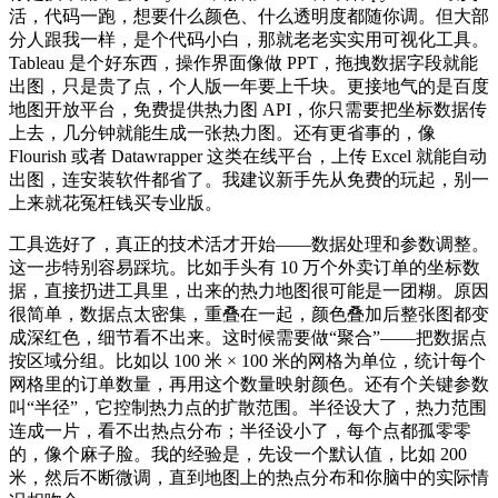
活，代码一跑，想要什么颜色、什么透明度都随你调。但大部
分人跟我一样，是个代码小白，那就老老实实用可视化工具。
Tableau 是个好东西，操作界面像做 PPT，拖拽数据字段就能
出图，只是贵了点，个人版一年要上千块。更接地气的是百度
地图开放平台，免费提供热力图 API，你只需要把坐标数据传
上去，几分钟就能生成一张热力图。还有更省事的，像
Flourish 或者 Datawrapper 这类在线平台，上传 Excel 就能自动
出图，连安装软件都省了。我建议新手先从免费的玩起，别一
上来就花冤枉钱买专业版。
工具选好了，真正的技术活才开始——数据处理和参数调整。
这一步特别容易踩坑。比如手头有 10 万个外卖订单的坐标数
据，直接扔进工具里，出来的热力地图很可能是一团糊。原因
很简单，数据点太密集，重叠在一起，颜色叠加后整张图都变
成深红色，细节看不出来。这时候需要做“聚合”——把数据点
按区域分组。比如以 100 米 × 100 米的网格为单位，统计每个
网格里的订单数量，再用这个数量映射颜色。还有个关键参数
叫“半径”，它控制热力点的扩散范围。半径设大了，热力范围
连成一片，看不出热点分布；半径设小了，每个点都孤零零
的，像个麻子脸。我的经验是，先设一个默认值，比如 200
米，然后不断微调，直到地图上的热点分布和你脑中的实际情