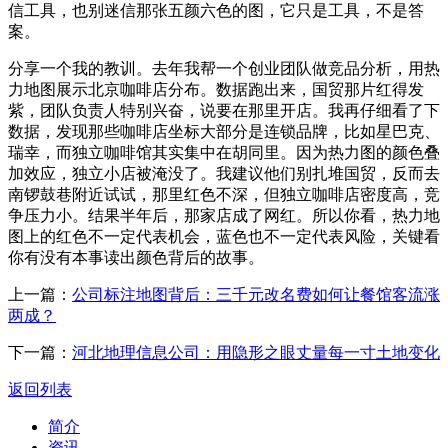
信工具，也别迷信那张五颜六色的图，它只是工具，不是答
案。
分享一个我的教训。去年我帮一个创业团队做竞品分析，用热
力地图展示北京咖啡店分布。数据跑出来，国贸那片红得发
紫，团队负责人特别兴奋，说要在那里开店。我再仔细看了下
数据，发现那些咖啡店坐标大部分是连锁品牌，比如星巴克、
瑞幸，而独立咖啡馆其实集中在胡同里。因为热力图的颜色叠
加效应，独立小店被淹没了。我建议他们别扎堆国贸，反而去
南锣鼓巷附近试试，那里红色不深，但独立咖啡店密度高，竞
争压力小。结果半年后，那家店成了网红。所以你看，热力地
图上的红色不一定代表机会，蓝色也不一定代表风险，关键看
你有没有本事读出颜色背后的故事。
上一篇：
公司标注地图背后：三千元改名费如何让餐馆客流涨
两成？
下一篇：
河北地理信息公司：用隐形之眼丈量每一寸土地变化
返回列表
简介
资讯