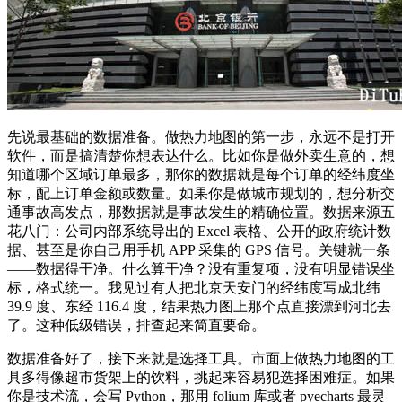
先说最基础的数据准备。做热力地图的第一步，永远不是打开
软件，而是搞清楚你想表达什么。比如你是做外卖生意的，想
知道哪个区域订单最多，那你的数据就是每个订单的经纬度坐
标，配上订单金额或数量。如果你是做城市规划的，想分析交
通事故高发点，那数据就是事故发生的精确位置。数据来源五
花八门：公司内部系统导出的 Excel 表格、公开的政府统计数
据、甚至是你自己用手机 APP 采集的 GPS 信号。关键就一条
——数据得干净。什么算干净？没有重复项，没有明显错误坐
标，格式统一。我见过有人把北京天安门的经纬度写成北纬
39.9 度、东经 116.4 度，结果热力图上那个点直接漂到河北去
了。这种低级错误，排查起来简直要命。
数据准备好了，接下来就是选择工具。市面上做热力地图的工
具多得像超市货架上的饮料，挑起来容易犯选择困难症。如果
你是技术流，会写 Python，那用 folium 库或者 pyecharts 最灵