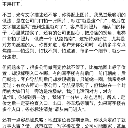
不用打开。
不过，光有文字描述还不够，你得配上图片。我见过最聪明的
做法，是在公司门口拍一张照片，标注“就是这个门”，然后在
文字描述里写“走到这里就对了”。客户看到照片，确认门的样
子，心里就踏实了。还有的公司更贴心，把沿途的拐角、电梯
口都拍了照片，做成一个“认路指南”。这招特别好使，尤其是
对方向感差的人。你要知道，客户来你公司时，心情多半有点
焦虑——怕迟到、怕找不到、怕尴尬。每多一个细节，就少一
分焦虑。
但问题来了，很多公司做完定位就不管了。比如地图上标了位
置，却没标明入口在哪。有的写字楼有前后门，前门朝南，后
门朝北，客户导航到后门却发现锁着，只能绕一圈。我亲身经
历过：有次去拜访一家公司，导航显示到了，但我站在一个封
闭的大铁门前，旁边是垃圾站。我打电话问对方，对方
说“哦，你绕到另一边”。我绕了十分钟，差点迟到。所以，定
位之后一定要检查入口、出口、停车场等细节。如果写字楼有
多个入口，务必标注清楚“请从南门进入”。
还有一点容易被忽略：地图定位要定期更新。你以为定好了就
万事大吉？错。城市在变，写字楼在变，公司可能搬家，甚至