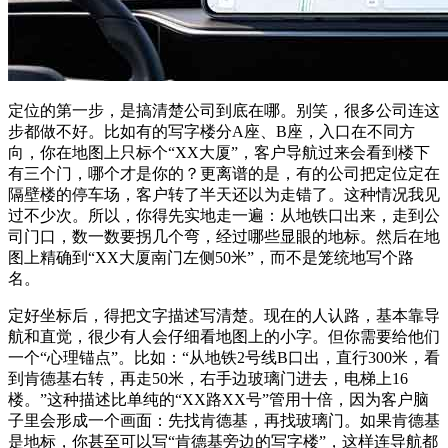
定位的第一步，是搞清楚公司到底在哪。别笑，很多公司连这
步都做不好。比如有的写字楼分A座、B座，入口在不同方
向，你在地图上只标个“XX大厦”，客户导航过来会看到楼下
有三个门，哪个才是你的？更离谱的是，有的公司把定位定在
隔壁楼的停车场，客户转了半天还以为走错了。这种情况我见
过不少次。所以，你得先实地走一遍：从地铁口出来，走到公
司门口，数一数要拐几个弯，经过哪些显眼的地标。然后在地
图上精确到“XX大厦南门左侧50米”，而不是笼统地写个路
名。
定好坐标后，得把文字描述写清楚。现在的人认路，基本靠导
航和直觉，很少有人会仔细看地图上的小字。但你需要给他们
一个“心理锚点”。比如：“从地铁2号线B口出，直行300米，看
到肯德基右转，再走50米，右手边玻璃门进去，电梯上16
楼。”这种描述比单纯的“XX路XX号”管用十倍，因为客户脑
子里会形成一个画面：先找肯德基，再找玻璃门。如果肯德基
是地标，你甚至可以写“肯德基旁边的写字楼”，这样连导航都