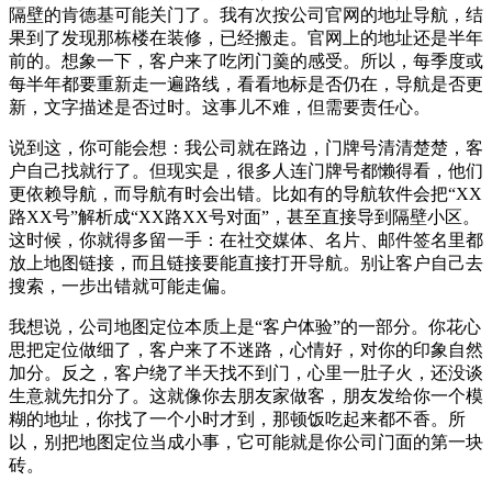
隔壁的肯德基可能关门了。我有次按公司官网的地址导航，结
果到了发现那栋楼在装修，已经搬走。官网上的地址还是半年
前的。想象一下，客户来了吃闭门羹的感受。所以，每季度或
每半年都要重新走一遍路线，看看地标是否仍在，导航是否更
新，文字描述是否过时。这事儿不难，但需要责任心。
说到这，你可能会想：我公司就在路边，门牌号清清楚楚，客
户自己找就行了。但现实是，很多人连门牌号都懒得看，他们
更依赖导航，而导航有时会出错。比如有的导航软件会把“XX
路XX号”解析成“XX路XX号对面”，甚至直接导到隔壁小区。
这时候，你就得多留一手：在社交媒体、名片、邮件签名里都
放上地图链接，而且链接要能直接打开导航。别让客户自己去
搜索，一步出错就可能走偏。
我想说，公司地图定位本质上是“客户体验”的一部分。你花心
思把定位做细了，客户来了不迷路，心情好，对你的印象自然
加分。反之，客户绕了半天找不到门，心里一肚子火，还没谈
生意就先扣分了。这就像你去朋友家做客，朋友发给你一个模
糊的地址，你找了一个小时才到，那顿饭吃起来都不香。所
以，别把地图定位当成小事，它可能就是你公司门面的第一块
砖。