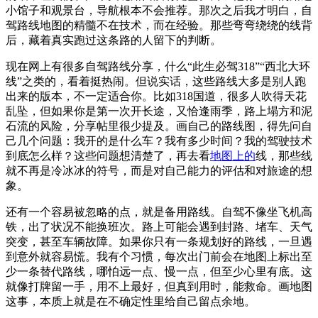
小馆子和观景台，导航根本不会推荐。那次之后我才明白，自
驾路线地图的精髓不在技术，而在经验。那些弯弯绕绕的线背
后，藏着真实跑过这条路的人留下的判断。
现在网上有很多自驾路线分享，什么“此生必驾318”“西北大环
线”之类的，看着挺热闹。但说实话，这些路线大多是别人跑
出来的版本，不一定适合你。比如318国道，很多人吹得天花
乱坠，但如果你是第一次开长途，又恰逢雨季，路上塌方和泥
石流的风险，分享帖里很少提及。画自己的路线图，得先问自
己几个问题：我开的是什么车？我有多少时间？我的驾驶技术
到底怎么样？这些问题想清楚了，再去看
地图上的
线，那些线
就不再是冷冰冰的符号，而是对自己能力的评估和对旅途的想
象。
还有一个容易被忽略的点，就是备用路线。自驾不像坐飞机高
铁，出了状况不能换班次。路上可能会遇到封路、堵车、天气
突变，甚至车辆故障。如果你只有一条规划好的路线，一旦遇
到意外就容易慌。我有个习惯，每次出门前会在地图上标出至
少一条替代路线，哪怕远一点、慢一点，但至少心里有底。这
就像打牌留一手，用不上最好，但真到用时，能救命。画地图
这事，本质上就是在不确定性里给自己留点余地。