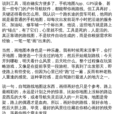
说到工具，现在确实方便多了。手机地图App、GPS设备、甚
至一些专门的户外导航软件，都能帮你画路线。但工具再好，
关键还得看你怎么用。我认识一个跑长途的货车司机，他用的
就是最普通的手机地图，却每次出发前花半小时把沿途的服务
区、加油站、修车铺一个个标出来。他说，这些地方就是路上
的“锚点”，有了它们，心里就不慌。工具是死的，人是活的。
真正靠谱的路线图，不是软件自动生成的，而是你根据需求和
经验，一笔一笔“画”出来的。
当然，画地图本身也是一种乐趣。我有时候周末没事干，会打
开地图，随便选一个没去过的地方，然后开始规划路线：今天
开到哪歇，明天看什么风景，后天吃什么。整个过程像在玩策
略游戏，又像是在提前享受一段旅程。等真到了出发那天，即
使路上有些变化，但因为心里已经“跑”过一遍，反而有种老熟
人重逢的感觉。这种掌控感，是自驾旅行最迷人的地方之一。
说一句，自驾路线地图这东西，画得再好也只是个参考。路上
最精彩的，永远是计划之外的惊喜。比如你地图上没标的路边
卖西瓜的大爷，或者导航失灵后误入的一片花海。地图是骨
架，路上的偶遇才是血肉。所以，画好你的路线，留好余地，
然后大胆上路。毕竟，最好的风景往往藏在你精心画好的线旁
边，等着你拐个弯去发现。