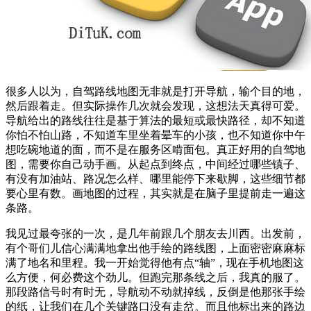
很多人以为，自驾路线地图无非就是打开导航，输个目的地，
然后跟着走。但实际操作几次就会发现，这想法天真得可爱。
导航给出的路线往往是基于算法的最短或最快路径，却不知道
你怕不怕山路，不知道车里坐着晕车的小孩，也不知道你中午
想吃碗地道的面，而不是在服务区啃面包。真正好用的自驾地
图，需要你自己动手画。从起点到终点，中间经过哪些镇子、
有没有加油站、路况怎么样、哪里能停下来歇脚，这些细节都
要心里有数。画地图的过程，其实就是在脑子里提前走一遍这
条路。
我见过最夸张的一次，是几年前跟几个朋友去川西。出发前，
有个哥们儿信心满满地拿出他手绘的路线图，上面密密麻麻标
满了地名和里程。我一开始觉得他有点“轴”，现在手机地图这
么方便，何必费这个劲儿。但跑完那条线之后，我真的服了。
那段路信号时有时无，导航动不动就掉线，反倒是他那张手绘
的纸，让我们在几个关键路口没有走岔。而且他标出来的路边