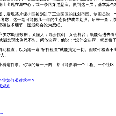
一座山出现在湖中心，或一条路穿过悬崖。做到这三层，基本算合
图，发现某片保护区被划进了工业园区的规划范围。制图员说：“
不考虑，这一笔可能把几十年的生态保护成果划没。后来一查，
死磕技术细节，图最终会沦为废纸。
它要求既懂数据，又懂人；既会挑刺，又会补台；既能钻进去看
就能发现比例尺不对。问他诀窍，他说：“没什么诀窍，就是看了
自动检查，以为跑一遍“拓扑检查”就能搞定一切。但软件检查不
断力。
别小看这件事。你审的每一张图，都可能影响一个工程、一个社区
企业如何艰难求生？
戏规则
.