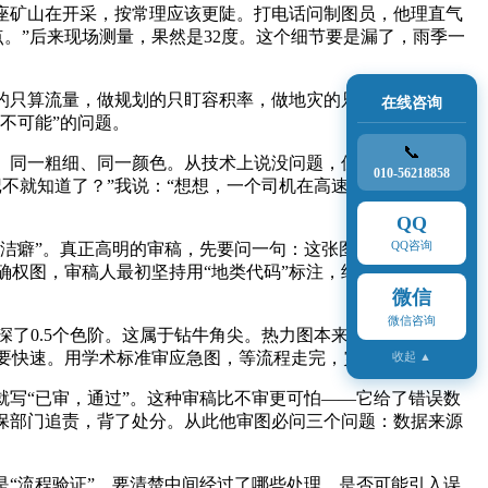
有座矿山在开采，按常理应该更陡。打电话问制图员，他理直气
点。”后来现场测量，果然是32度。这个细节要是漏了，雨季一
的只算流量，做规划的只盯容积率，做地灾的只关注断裂带。
在线咨询
不可能”的问题。
📞
、同一粗细、同一颜色。从技术上说没问题，但从审稿角度
010-56218858
不就知道了？”我说：“想想，一个司机在高速上开车，哪有功
QQ
QQ咨询
术洁癖”。真正高明的审稿，先要问一句：这张图是给谁看的？
权图，审稿人最初坚持用“地类代码”标注，结果村民拿到图
微信
微信咨询
了0.5个色阶。这属于钻牛角尖。热力图本来就是展示趋势
要快速。用学术标准审应急图，等流程走完，灾都过去了。
收起 ▲
就写“已审，通过”。这种审稿比不审更可怕——它给了错误数
保部门追责，背了处分。从此他审图必问三个问题：数据来源
是“流程验证”，要清楚中间经过了哪些处理，是否可能引入误