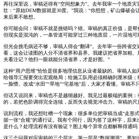
再往深里说，审稿还得有“空间想象力”。去年我审一个地质灾
壮：“原始DEM数据就是30度。”我说：“你想想，矿山爆破
来后果不敢想。
你可能会问：审稿不就是挑错吗？错。审稿的真正价值，是帮
但现实是混沌的，一条管道可能穿过三种地质层，一片湿地可能
但光会挑毛病还不够，审稿人得会“翻译”。去年审一份跨省
看，这会让读图的人分不清省界和县界。我建议把省界加粗、
夫看注记？他扫一眼就能分清省界，才是好图。”
这种“用户思维”恰恰是很多地理信息从业者最缺的。审稿人如
给领导汇报要突出宏观格局；给施工队用必须精确到厘米级；
一脸懵。改成“水田”“旱地”“宅基地”后，大家才看懂。审稿不
但话又说回来，审稿也不是越细越好。我见过最极端的案例：有
的，若把色阶调得完全连续，反而失去视觉冲击力。审稿的尺
说到流程，我还想吐槽一个现象：很多单位把审稿当成“走形式
据一张“合规”的通行证。我有个同行，因为签了这种字，后
是什么？处理流程有没有验证？图上每个异常点都解释得通吗
这三个问题对应审稿的三个层次。第一层是“数据溯源”，要知