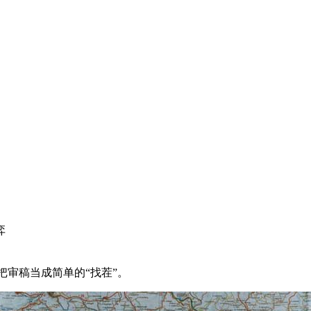
弈
把审稿当成简单的“找茬”。