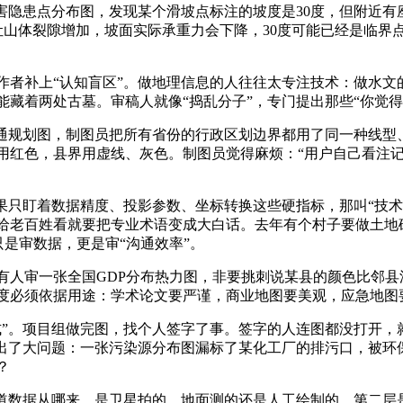
害隐患点分布图，发现某个滑坡点标注的坡度是30度，但附近
会让山体裂隙增加，坡面实际承重力会下降，30度可能已经是临界
作者补上“认知盲区”。做地理信息的人往往太专注技术：做水文
藏着两处古墓。审稿人就像“捣乱分子”，专门提出那些“你觉得
交通规划图，制图员把所有省份的行政区划边界都用了同一种线型
用红色，县界用虚线、灰色。制图员觉得麻烦：“用户自己看注记
果只盯着数据精度、投影参数、坐标转换这些硬指标，那叫“技
给老百姓看就要把专业术语变成大白话。去年有个村子要做土地确
只是审数据，更是审“沟通效率”。
人审一张全国GDP分布热力图，非要挑刺说某县的颜色比邻县深
度必须依据用途：学术论文要严谨，商业地图要美观，应急地图
”。项目组做完图，找个人签字了事。签字的人连图都没打开，
来出了大问题：一张污染源分布图漏标了某化工厂的排污口，被环
？
道数据从哪来，是卫星拍的、地面测的还是人工绘制的。第二层