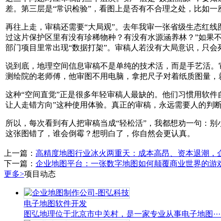
差。第三层是“常识检验”，看图上是否有不合理之处，比如
再往上走，审稿还需要“大局观”。去年我审一张省级生态红线
过这片保护区里有没有珍稀物种？有没有水源涵养林？”如果
部门项目里常出现“数据打架”。审稿人若没有大局意识，只会
说到底，地理空间信息审稿不是单纯的技术活，而是手艺活。
测绘院的老师傅，他审图不用电脑，拿把尺子对着纸质图量，
这种“空间直觉”正是很多年轻审稿人最缺的。他们习惯用软件
让人走错方向”这种使用体验。真正的审稿，永远需要人的判
所以，每次看到有人把审稿当成“轻松活”，我都想劝一句：
这张图错了，谁会倒霉？想明白了，你自然会更认真。
上一篇：
高精度地图行业冰火两重天：成本高昂、资本退潮，
下一篇：
企业地图平台：一张数字地图如何颠覆商业世界的游
更多>
项目动态
电子地图软件开发
图弘地理位于北京市中关村，是一家专业从事电子地图···..