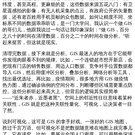
纬度，甚至高程。更麻烦的是，这些数据来源五花八门：有卫
星遥感拍的影像，有无人机采集的点云，有政府公开的矢量数
据，还有老百姓用手机贡献的众包数据。如何让精度不同、坐
标系不同的数据乖乖听话，是一门大学问。我认识一个做 GIS
的哥们儿，他跟我说过一句话让我印象深刻：“做 GIS，百分
之八十的时间在清理数据，百分之二十的时间在做分析。”听
起来挺苦，但这就是现实。
清理完数据，接下来就是分析。GIS 最迷人的地方在于它能帮
你发现肉眼看不到的规律。比如，一个连锁超市想开新店，会
把现有门店的销售数据、周边人口数据、竞争对手位置数据都
导入 GIS，然后用缓冲区分析、叠加分析、网络分析等工具，
找出最优选址。再比如，疫情期间，很多地方用 GIS 做疫情
热力图，通过确诊病例的空间分布，判断哪些区域需要重点防
控。这些分析听起来高大上，但背后的逻辑其实很简单
——“近朱者赤，近墨者黑”。空间上的邻近性往往意味着某种
关联性，GIS 就是把这种关联性量化、可视化，让决策者一目
了然。
说到可视化，这可是 GIS 的拿手好戏。一张好的 GIS 地图，
胜过千言万语。但可视化不是把数据随意堆在地图上就完事儿
了，它有讲究。比如，要展示全国人口密度，可以用颜色深浅