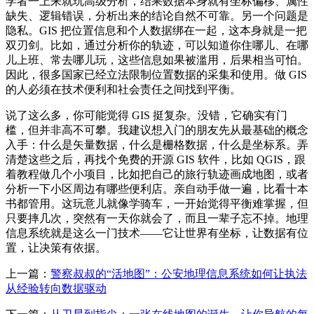
学者一上来就玩高级分析，结果数据本身就有坐标偏移、属性
缺失、逻辑错误，分析出来的结论自然不可靠。另一个问题是
隐私。GIS 把位置信息和个人数据绑在一起，这本身就是一把
双刃剑。比如，通过分析你的轨迹，可以知道你住哪儿、在哪
儿上班、常去哪儿玩，这些信息如果被滥用，后果相当可怕。
因此，很多国家已经立法限制位置数据的采集和使用。做 GIS
的人必须在技术便利和社会责任之间找到平衡。
说了这么多，你可能觉得 GIS 挺复杂。没错，它确实有门
槛，但并非高不可攀。我建议想入门的朋友先从最基础的概念
入手：什么是矢量数据，什么是栅格数据，什么是坐标系。弄
清楚这些之后，再找个免费的开源 GIS 软件，比如 QGIS，跟
着教程做几个小项目，比如把自己的旅行轨迹画成地图，或者
分析一下小区周边有哪些便利店。亲自动手做一遍，比看十本
书都管用。这玩意儿就像学骑车，一开始觉得平衡难掌握，但
只要摔几次，突然有一天你就会了，而且一辈子忘不掉。地理
信息系统就是这么一门技术——它让世界有坐标，让数据有位
置，让决策有依据。
上一篇：
警察叔叔的“活地图”：公安地理信息系统如何让执法
从经验转向数据驱动