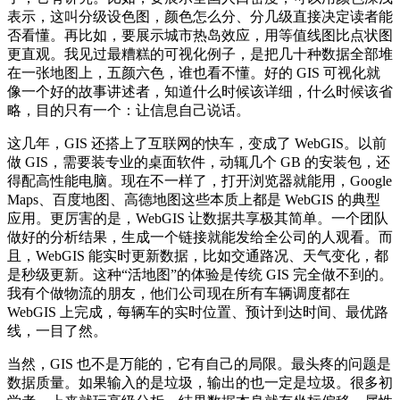
表示，这叫分级设色图，颜色怎么分、分几级直接决定读者能
否看懂。再比如，要展示城市热岛效应，用等值线图比点状图
更直观。我见过最糟糕的可视化例子，是把几十种数据全部堆
在一张地图上，五颜六色，谁也看不懂。好的 GIS 可视化就
像一个好的故事讲述者，知道什么时候该详细，什么时候该省
略，目的只有一个：让信息自己说话。
这几年，GIS 还搭上了互联网的快车，变成了 WebGIS。以前
做 GIS，需要装专业的桌面软件，动辄几个 GB 的安装包，还
得配高性能电脑。现在不一样了，打开浏览器就能用，Google
Maps、百度地图、高德地图这些本质上都是 WebGIS 的典型
应用。更厉害的是，WebGIS 让数据共享极其简单。一个团队
做好的分析结果，生成一个链接就能发给全公司的人观看。而
且，WebGIS 能实时更新数据，比如交通路况、天气变化，都
是秒级更新。这种“活地图”的体验是传统 GIS 完全做不到的。
我有个做物流的朋友，他们公司现在所有车辆调度都在
WebGIS 上完成，每辆车的实时位置、预计到达时间、最优路
线，一目了然。
当然，GIS 也不是万能的，它有自己的局限。最头疼的问题是
数据质量。如果输入的是垃圾，输出的也一定是垃圾。很多初