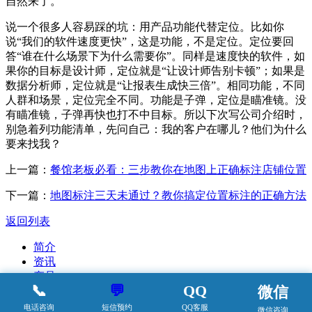
自然来了。
说一个很多人容易踩的坑：用产品功能代替定位。比如你
说“我们的软件速度更快”，这是功能，不是定位。定位要回
答“谁在什么场景下为什么需要你”。同样是速度快的软件，如
果你的目标是设计师，定位就是“让设计师告别卡顿”；如果是
数据分析师，定位就是“让报表生成快三倍”。相同功能，不同
人群和场景，定位完全不同。功能是子弹，定位是瞄准镜。没
有瞄准镜，子弹再快也打不中目标。所以下次写公司介绍时，
别急着列功能清单，先问自己：我的客户在哪儿？他们为什么
要来找我？
上一篇：
餐馆老板必看：三步教你在地图上正确标注店铺位置
下一篇：
地图标注三天未通过？教你搞定位置标注的正确方法
返回列表
简介
资讯
产品
📞
💬
QQ
微信
案例
动态
电话咨询
短信预约
QQ客服
微信咨询