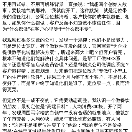
不用再试错、不用再解释背景，直接说：“我想写个创始人故
事，要接地气的那种。”我就能开工。这种默契，就是定位带
来的信任红利。公司定位越清晰，客户找你的成本就越低。相
反，如果你什么都做，客户反而不知道该不该信任你，因
为“什么都做”在客户心里等于“什么都不专”。
我观察过很多失败的公司，发现一个规律：他们不是没能力，
而是定位太宽泛。有个做软件开发的团队，官网写着“为企业
提供数字化转型解决方案”，听起来高大上吧？但客户看完，
根本不知道他们能解决什么具体问题。是帮工厂做MES系
统？还是帮零售店做会员管理？还是帮物流公司做调度系统？
客户懒得猜，直接划走。后来他们把定位改为“专做中小型工
厂的生产管理软件”，结果三个月内签了五个客户。不是技术
变好了，而是客户终于知道他们是谁了。定位窄一点，反而活
得更宽。
但定位不是一成不变的，它需要动态调整。我认识一个做餐饮
的朋友，最初定位是“高端日料”，人均消费800块。开了两
年，发现周围写字楼的白领中午没有合适的就餐地点，他就加
了午市套餐，人均60块，结果午市比晚市还赚钱。有人问
他：“这是不是和定位冲突了？”他说：“我的定位不是价格，
而是‘在特定区域提供优质日料’。午市和晚市只是不同场景下