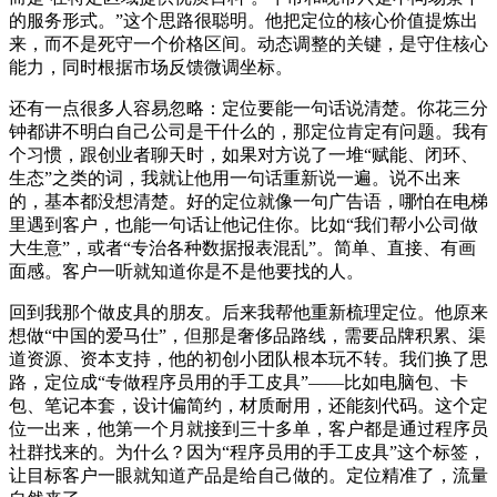
的服务形式。”这个思路很聪明。他把定位的核心价值提炼出
来，而不是死守一个价格区间。动态调整的关键，是守住核心
能力，同时根据市场反馈微调坐标。
还有一点很多人容易忽略：定位要能一句话说清楚。你花三分
钟都讲不明白自己公司是干什么的，那定位肯定有问题。我有
个习惯，跟创业者聊天时，如果对方说了一堆“赋能、闭环、
生态”之类的词，我就让他用一句话重新说一遍。说不出来
的，基本都没想清楚。好的定位就像一句广告语，哪怕在电梯
里遇到客户，也能一句话让他记住你。比如“我们帮小公司做
大生意”，或者“专治各种数据报表混乱”。简单、直接、有画
面感。客户一听就知道你是不是他要找的人。
回到我那个做皮具的朋友。后来我帮他重新梳理定位。他原来
想做“中国的爱马仕”，但那是奢侈品路线，需要品牌积累、渠
道资源、资本支持，他的初创小团队根本玩不转。我们换了思
路，定位成“专做程序员用的手工皮具”——比如电脑包、卡
包、笔记本套，设计偏简约，材质耐用，还能刻代码。这个定
位一出来，他第一个月就接到三十多单，客户都是通过程序员
社群找来的。为什么？因为“程序员用的手工皮具”这个标签，
让目标客户一眼就知道产品是给自己做的。定位精准了，流量