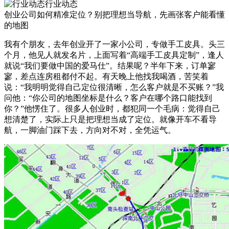
行业动态
创业公司如何精准定位？别把理想当导航，先画张客户能看懂
的地图
我有个朋友，去年创业开了一家小公司，专做手工皮具。头三
个月，他见人就发名片，上面写着“高端手工皮具定制”，逢人
就说“我们要做中国的爱马仕”。结果呢？半年下来，订单寥
寥，差点连房租都付不起。有天晚上他找我喝酒，苦笑着
说：“我明明觉得自己定位很清晰，怎么客户就是不买账？”我
问他：“你公司的地图坐标是什么？客户在哪个路口能找到
你？”他愣住了。很多人创业时，都犯同一个毛病：觉得自己
想清楚了，实际上只是把理想当成了定位。就像开车不看导
航，一脚油门踩下去，方向对不对，全凭运气。