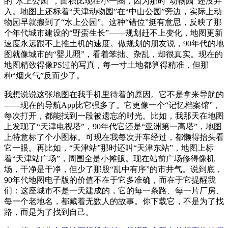
的“水上公园”，面积比现在小一圈，因为那时“动物园”还没并
入。地图上还标着“天津动物园”在“中山公园”旁边，实际上动
物园早就搬到了“水上公园”。这种“错位”挺有意思，反映了那
个年代城市建设的“野蛮生长”——规划赶不上变化，地图更新
速度永远跟不上推土机的速度。做规划的朋友说，90年代的地
图就像城市的“婴儿照”，看着笨拙、杂乱，却很真实。现在的
地图精致得像PS过的写真，每一寸土地都算得精准，但那
种“烟火气”反而少了。
我想说说这张地图在我手机里待着的原因。它不是拿来导航的
——现在的导航App比它强多了。它更像一个“记忆档案馆”，
每次打开，都能找到一段被遗忘的时光。比如，我那天在地图
上发现了“天津电视塔”，90年代它还是“亚洲第一高塔”，地图
上特意标了个小图标。可现在我每次开车经过，都懒得抬头看
它一眼。再比如，“天津站”那时还叫“天津东站”，地图上标
着“天津站广场”，周围全是小摊贩。现在站前广场修得像机
场，干净是干净，但少了那股“乱中有序”的市井气。说到底，
90年代地图电子版的价值不在于它多准确，而在于它提醒我
们：这座城市不是一天建成的，它的每一条路、每一片厂房、
每一个老地名，都藏着无数人的故事。你下载它，不是为了找
路，而是为了找到自己。