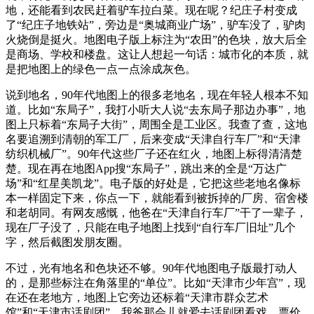
地，还能看到农民赶着驴车拉白菜。现在呢？纪庄子村变成
了“纪庄子地铁站”，旁边是“奥城商业广场”，驴车没了，驴肉
火烧倒是挺火。地图电子版上标注为“农田”的色块，放大后全
是商场、学校和楼盘。这让人想起一句话：城市化的本质，就
是把地图上的绿色一点一点涂成灰色。
说到地名，90年代地图上的很多老地名，现在年轻人根本不知
道。比如“东局子”，我打小听大人说“去东局子那边办事”，地
图上只标着“东局子大街”，周围全是工业区。我查了查，这地
名要追溯到清朝的军工厂，后来变成“天津自行车厂”和“天津
纺织机械厂”。90年代这些厂子还在红火，地图上标得清清楚
楚。现在再在地图App搜“东局子”，跳出来的全是“万达广
场”和“红星美凯龙”。电子版的好处是，它把这些老地名像标
本一样固定下来，你点一下，就能看到被拆掉的厂房、宿舍楼
和老胡同。有网友感慨，他爸在“天津自行车厂”干了一辈子，
现在厂子没了，只能在电子地图上找到“自行车厂旧址”几个
字，然后截图发朋友圈。
不过，光有地名和色块还不够。90年代地图电子版最打动人
的，是那些标注在角落里的“单位”。比如“天津市少年宫”，现
在还在老地方，地图上它旁边还标着“天津市群众艺术
馆”和“天津市话剧团”。我爸那会儿就爱去话剧团看戏，票价