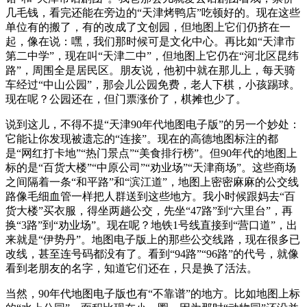
几毛钱，看完还能在旁边的“天津烤鸭店”吃顿好的。现在这些
单位有的搬了，有的改成了文创园，但地图上它们仍挤在一
起，像在说：嘿，我们那时候可是文化中心。再比如“天津市
第二中学”，现在叫“天津二中”，但地图上它仍在“河北区昆纬
路”，周围全是居民区。朋友说，他初中就在那儿上，每天骑
车经过“中山公园”，那会儿公园免费，老人下棋，小孩踢球。
现在呢？公园还在，但门票涨价了，棋摊也少了。
说到这儿，不得不提“天津90年代地图电子版”的另一个妙处：
它能让你发现被遗忘的“连接”。现在的高德地图标注的都
是“网红打卡地”“热门景点”“美食排行榜”。但90年代的地图上
标的是“百货大楼”“中原公司”“劝业场”“天津商场”。这些商场
之间隔着一条“和平路”和“滨江道”，地图上密密麻麻的公交线
路像毛细血管一样把人群送到这些地方。我小时候跟妈去“百
货大楼”买衣服，得坐两趟公交，先坐“47路”到“六里台”，再
换“3路”到“劝业场”。现在呢？地铁1号线直接到“营口道”，出
来就是“伊势丹”。地图电子版上的那些公交线路，现在很多已
改线，甚至连号码都没有了。看到“94路”“96路”的代号，就像
看到老朋友的名字，知道它们还在，只是换了活法。
当然，90年代地图电子版也有“不靠谱”的地方。比如地图上标