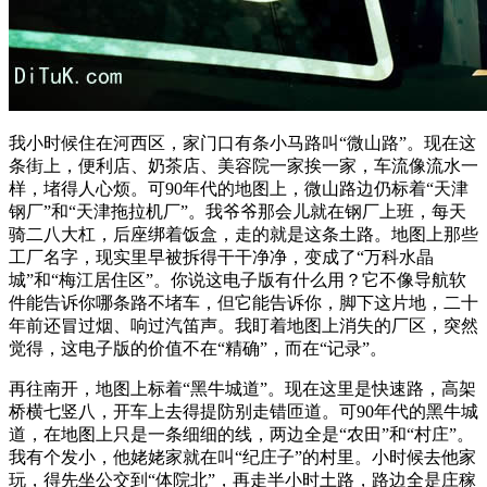
我小时候住在河西区，家门口有条小马路叫“微山路”。现在这
条街上，便利店、奶茶店、美容院一家挨一家，车流像流水一
样，堵得人心烦。可90年代的地图上，微山路边仍标着“天津
钢厂”和“天津拖拉机厂”。我爷爷那会儿就在钢厂上班，每天
骑二八大杠，后座绑着饭盒，走的就是这条土路。地图上那些
工厂名字，现实里早被拆得干干净净，变成了“万科水晶
城”和“梅江居住区”。你说这电子版有什么用？它不像导航软
件能告诉你哪条路不堵车，但它能告诉你，脚下这片地，二十
年前还冒过烟、响过汽笛声。我盯着地图上消失的厂区，突然
觉得，这电子版的价值不在“精确”，而在“记录”。
再往南开，地图上标着“黑牛城道”。现在这里是快速路，高架
桥横七竖八，开车上去得提防别走错匝道。可90年代的黑牛城
道，在地图上只是一条细细的线，两边全是“农田”和“村庄”。
我有个发小，他姥姥家就在叫“纪庄子”的村里。小时候去他家
玩，得先坐公交到“体院北”，再走半小时土路，路边全是庄稼