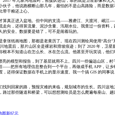
2017 年九寨沟地震时，救援队进山，靠的就是卫星影像和无
小伙子，他说跑横断山那几年，最怕的不是山高路险，而是数据
比带干粮还上心。
才算真正进入盆地。但中间的支流——雅砻江、大渡河、岷江—
流走向，还得算流量、泥沙含量、汛期水位。我查过一份资料，
人的安全。数据要是错了，可不是闹着玩的。
是拿张纸画地图，那都是老黄历了。现在四川测绘局使用“高分”
汶川地震后，那片山区全是裸岩和滑坡痕迹；到了 2020 年，
你根本不知道山在怎么长、水在怎么流。他甚至开玩笑说，他们现
漂亮的模型和报告，到了基层就用不上。四川一些偏远山区，村干
程——把所有地理信息整合到一个平台，再做成手机 APP，让
，还得保证数据在手机上的显示速度。我一个搞 GIS 的同事
们找到回家的路，预报灾难的来临，规划城市的生长。四川这地
，路过那些隧道和桥梁，可以想想测绘员是怎么爬遍每座山、趟
地图新纪元