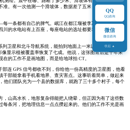
人机测绘。震中在哪、路断了多少米、滑坡体有多大，这些数据
不准。有一次他测一个滑坡体，数据差了五米，差点把施工队
QQ
QQ咨询
—每一条都有自己的脾气。岷江在都江堰被李冰父子拦住，但
四川的水电站有上百座，每座电站的选址都要靠地理信息支
微信
微信咨询
系列卫星和北斗导航系统，能拍到地面上一米以内的细节。我
收起 ▲
卫星影像显示植被覆盖率恢复了七成。他说，这张图背后是十年来
在的工作不是画地图，而是给地球拍 CT。
部连 GPS 信号都收不到，你给他一份高精度的卫星图，他看
乡镇干部能拿着手机看地界、查灾害点。这事听着简单，做起来
说，他们团队光为一个县的数据库，就跑了三十多个村子，每个
方，山高水长，地形复杂得能把人绕晕，但正因为有了这些数
过每条河，把地理信息一点点攒起来的。他们的工作不光是画