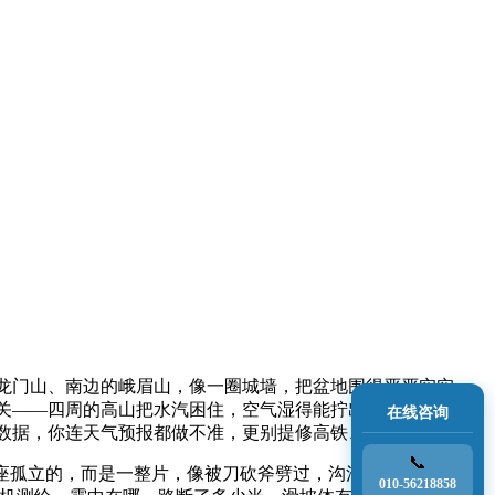
龙门山、南边的峨眉山，像一圈城墙，把盆地围得严严实实。
关——四周的高山把水汽困住，空气湿得能拧出水来。地理信
在线咨询
数据，你连天气预报都做不准，更别提修高铁、建机场了。
📞
座孤立的，而是一整片，像被刀砍斧劈过，沟沟壑壑能绕晕
010-56218858