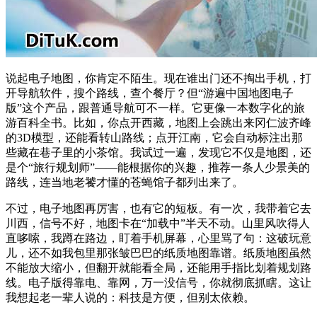
说起电子地图，你肯定不陌生。现在谁出门还不掏出手机，打
开导航软件，搜个路线，查个餐厅？但“游遍中国地图电子
版”这个产品，跟普通导航可不一样。它更像一本数字化的旅
游百科全书。比如，你点开西藏，地图上会跳出来冈仁波齐峰
的3D模型，还能看转山路线；点开江南，它会自动标注出那
些藏在巷子里的小茶馆。我试过一遍，发现它不仅是地图，还
是个“旅行规划师”——能根据你的兴趣，推荐一条人少景美的
路线，连当地老饕才懂的苍蝇馆子都列出来了。
不过，电子地图再厉害，也有它的短板。有一次，我带着它去
川西，信号不好，地图卡在“加载中”半天不动。山里风吹得人
直哆嗦，我蹲在路边，盯着手机屏幕，心里骂了句：这破玩意
儿，还不如我包里那张皱巴巴的纸质地图靠谱。纸质地图虽然
不能放大缩小，但翻开就能看全局，还能用手指比划着规划路
线。电子版得靠电、靠网，万一没信号，你就彻底抓瞎。这让
我想起老一辈人说的：科技是方便，但别太依赖。