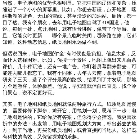
当然，电子地图的优势也很明显。它把中国的辽阔和复杂，压
缩进了一个小小的屏幕里。比如，你想去新疆，点开地图，喀
纳斯湖的蓝色、天山的雪线，甚至沿途的加油站、厕所，都一
目了然。我有个朋友，去年用电子地图自驾了318国道，他
说，每到一处，点开地图，就有语音讲解，像带了个导游。而
且，它能实时更新——哪个景点临时关闭，哪条路在修，它都
知道。这种动态信息，纸质地图永远做不到。
但话说回来，电子地图的“全”有时候也是负担。信息太多，反
而让人选择困难。比如，你搜一个景区，地图上跳出来几百条
评价、几十种玩法，还有一堆广告。你盯着屏幕翻来翻去，可
能连去哪儿都忘了。我有个同事，去年去云南，拿着电子地图
研究了三天，选了个评分最高的路线，结果到了才发现，那地
方全是游客，体验极差。他说，早知道就信自己直觉，找个冷
门景点，说不定更好玩。
其实，电子地图和纸质地图就像两种旅行方式。纸质地图是慢
的，需要你停下脚步，摊开它，用笔划一划，思考下一步；电
子地图是快的，它给你所有答案，但你得学会筛选。我更喜欢
折中的办法：出发前，用电子地图规划大方向，标出必去的地
方；到了当地，再买份纸质地图，或者直接问当地人。这样既
有科技的高效，又保留探索的乐趣。