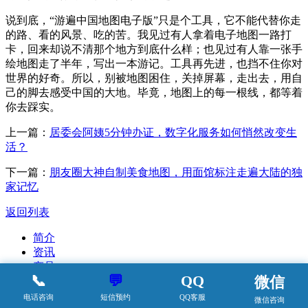
说到底，“游遍中国地图电子版”只是个工具，它不能代替你走
的路、看的风景、吃的苦。我见过有人拿着电子地图一路打
卡，回来却说不清那个地方到底什么样；也见过有人靠一张手
绘地图走了半年，写出一本游记。工具再先进，也挡不住你对
世界的好奇。所以，别被地图困住，关掉屏幕，走出去，用自
己的脚去感受中国的大地。毕竟，地图上的每一根线，都等着
你去踩实。
上一篇：
居委会阿姨5分钟办证，数字化服务如何悄然改变生
活？
下一篇：
朋友圈大神自制美食地图，用面馆标注走遍大陆的独
家记忆
返回列表
简介
资讯
产品
📞
💬
QQ
微信
案例
动态
电话咨询
短信预约
QQ客服
微信咨询