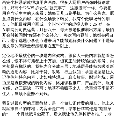
画完坐标系后就得填用户画像。很多人写用户画像时特别敷
衍，只写个“25‑35 岁女性”就完事了，这跟没写一样。你要把
用户当活生生的人来看：她每天几点刷手机、为什么焦虑、愿
意点赞什么内容、在什么场景下转发。我有个做职场号的朋
友，他把目标用户画成一个叫“小李”的虚拟人物：26 岁，在
互联网公司做运营，月薪八千，每天被老板催着出方案，最怕
开会时被问到“你还有什么补充”。每次写内容前，他都会问自
己，这个选题小李会点进来吗？能帮她解决什么问题？于是每
篇文章的阅读量都能稳定在五千以上。
定位地图最核心的一块是内容架构。很多人一做内容就想着怎
么爆，恨不得每篇都上十万加。但真正能持续输出的账号，内
容都是有梯队的。我把内容分成三层：地基层是能持续吸引新
粉的通用内容，比如干货、攻略、行业认知；承重墙层是让人
记住你的特色内容，比如独特观点、真实故事、踩过的坑；屋
顶层是直接变现的转化内容，比如课程推广、产品测评、服务
介绍。这三层缺一不可：地基不稳吸不来人，承重墙不牢留不
住人，屋顶不盖赚不到钱。
我见过最典型的反面教材，是一个做知识付费的朋友。他上来
就猛推自己的课程，内容全是广告，结果粉丝骂他是“割韭菜
的”，一个月就把号做死了。后来我让他先停掉所有推广，老