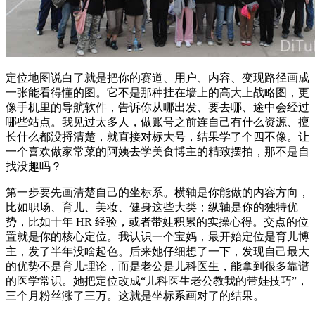
定位地图说白了就是把你的赛道、用户、内容、变现路径画成
一张能看得懂的图。它不是那种挂在墙上的高大上战略图，更
像手机里的导航软件，告诉你从哪出发、要去哪、途中会经过
哪些站点。我见过太多人，做账号之前连自己有什么资源、擅
长什么都没捋清楚，就直接对标大号，结果学了个四不像。让
一个喜欢做家常菜的阿姨去学美食博主的精致摆拍，那不是自
找没趣吗？
第一步要先画清楚自己的坐标系。横轴是你能做的内容方向，
比如职场、育儿、美妆、健身这些大类；纵轴是你的独特优
势，比如十年 HR 经验，或者带娃积累的实操心得。交点的位
置就是你的核心定位。我认识一个宝妈，最开始定位是育儿博
主，发了半年没啥起色。后来她仔细想了一下，发现自己最大
的优势不是育儿理论，而是老公是儿科医生，能拿到很多靠谱
的医学常识。她把定位改成“儿科医生老公教我的带娃技巧”，
三个月粉丝涨了三万。这就是坐标系画对了的结果。