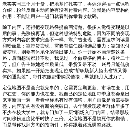
老实实写三个月干货，把地基打扎实了，再偶尔穿插一点课程
介绍，粉丝反而主动问他有没有付费内容。这就是内容架构的
作用：不能让用户一进门就看到你举着收款码。
除了内容，还得把变现路径提前画清楚。很多人觉得变现是以
后的事，先涨粉再说，但这种想法特别危险，因为不同的变现
方式对内容的要求完全不一样。靠广告变现，需要追求阅读量
和粉丝量；靠带货变现，需要有信任感和选品能力；靠知识付
费变现，则要有体系化的输出能力。你一开始不画清楚这条
路，后面想转都转不动。我见过一个做穿搭的博主，粉丝二十
万，但广告主嫌她粉丝质量低，带货又带不动，账号只能低价
卖掉。如果她一开始把变现定位成“帮职场新人搭出省钱又得
体的通勤装”，每件衣服都带购买链接，早就能月入过万了。
定位地图不是画完就完事的，它需要定期更新。市场在变，用
户在变，你的能力也在变。我自己的定位地图每季度都会拿出
来重新画一遍，看看坐标系有没有偏移，用户画像是否需要调
整，内容架构有没有新的突破口。去年我发现读者群体里多了
不少在校大学生，就专门加了一层“职场入门”内容，结果那段
时间涨粉速度比平时快了三倍。定位地图不是锁死你的枷锁，
而是帮你找到方向的指南针，你得跟着路况调整路线。