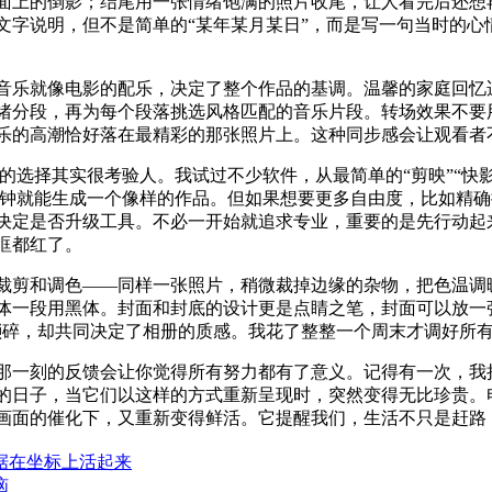
面上的倒影；结尾用一张情绪饱满的照片收尾，让人看完后还想
字说明，但不是简单的“某年某月某日”，而是写一句当时的心
音乐就像电影的配乐，决定了整个作品的基调。温馨的家庭回忆
绪分段，再为每个段落挑选风格匹配的音乐片段。转场效果不要
乐的高潮恰好落在最精彩的那张照片上。这种同步感会让观看者
很考验人。我试过不少软件，从最简单的“剪映”“快影”，到功能更强大的“Ad
几分钟就能生成一个像样的作品。但如果想要更多自由度，比如精
决定是否升级工具。不必一开始就追求专业，重要的是先行动起来
眶都红了。
裁剪和调色——同样一张照片，稍微裁掉边缘的杂物，把色温调
体一段用黑体。封面和封底的设计更是点睛之笔，封面可以放一
琐碎，却共同决定了相册的质感。我花了整整一个周末才调好所
那一刻的反馈会让你觉得所有努力都有了意义。记得有一次，我
的日子，当它们以这样的方式重新呈现时，突然变得无比珍贵。
画面的催化下，又重新变得鲜活。它提醒我们，生活不只是赶路
据在坐标上活起来
恼