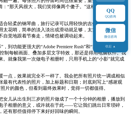
再翻一遍。每张照片的停留时间也很重要，重要的画面可以多
情：“那天风很大，我们笑得像两个傻子。”这样的文字比日期
QQ
QQ咨询
适合轻柔的钢琴曲，旅行记录可以用轻快的吉他，毕业纪念则
用太花哨，简单的淡入淡出或滑动就足够，太复杂的特效反而
微信
不自觉地跟着节奏走，情绪也被调动起来。
微信咨询
obe Premiere Rush”和“Final Cut Pro”。
收起 ▲
确控制每帧画面、叠加多层文字特效，那还是得用电脑软件。我
。就像我第一次做电子相册时，只用手机上的“小影”就完成
暖一点，效果就完全不一样了。我会把所有照片统一调成相似
张最有代表性的照片，加上标题和日期；封底则写上“感谢观
有照片的颜色，但看到最终效果时，觉得一切都值得。
把女儿从出生到三岁的照片做成了一个十分钟的相册，播放到
电子相册的意义，或许就在于此——它让我们跳出日常琐碎，
，还有那些值得停下来好好回味的瞬间。