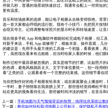
意力；中间穿插一些细节特写，如生日蛋糕上的烛光、雨后地
停留几秒，普通的场景就快速掠过。我通常会配上一些简短的文
更有温度。
音乐和转场效果的选择，能让电子相册从合格变得惊艳。背景
选一首大家都会哼唱的流行歌。我有个小技巧：先把照片按情
会喧宾夺主。记得调整每张照片的显示时长和转场速度，让音
现在很多手机 App 和电脑软件都能轻松完成电子相册，但工具的选择其实
对新手来说，手机 App 就够用了，模板丰富、操作直观，
的建议是：先用手头最方便的工具做一个初版，看看效果，再
了，虽然现在看来有点粗糙，但当时给家人看的时候，他们眼
制作过程中最容易被忽视的，其实是细节的打磨。比如照片的
的色调，避免风格跳跃太大。文字字体也要统一，别一段用楷
看”之类的话，让观看者有一个完整的结束感。这些细节看似
当你把制作好的电子相册发给亲友，或在家庭聚会上播放时，
一半时，妻子悄悄靠在我肩膀上哭了。那些曾经觉得稀松平常
站在更高的视角看待生活。那些被时间冲淡的细节，在音乐和
上一篇：
手机地图与天气预报背后的智慧：地理信息系统让数
下一篇：
教你如何轻松取消地图上公司标注，保护隐私不再烦