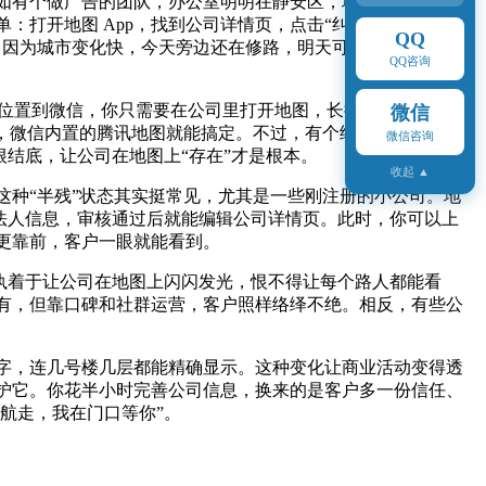
如有个做广告的团队，办公室明明在静安区，地图却把他们标
打开地图 App，找到公司详情页，点击“纠错”或“位置修
QQ
，因为城市变化快，今天旁边还在修路，明天可能就多了个地铁
QQ咨询
分享位置到微信，你只需要在公司里打开地图，长按屏幕上的公司
微信
p，微信内置的腾讯地图就能搞定。不过，有个细节要注意：如
微信咨询
根结底，让公司在地图上“存在”才是根本。
收起 ▲
种“半残”状态其实挺常见，尤其是一些刚注册的小公司。地
和法人信息，审核通过后就能编辑公司详情页。此时，你可以上
更靠前，客户一眼就能看到。
板执着于让公司在地图上闪闪发光，恨不得让每个路人都能看
有，但靠口碑和社群运营，客户照样络绎不绝。相反，有些公
字，连几号楼几层都能精确显示。这种变化让商业活动变得透
护它。你花半小时完善公司信息，换来的是客户多一份信任、
航走，我在门口等你”。