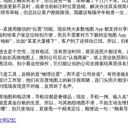
，地图上确实有名字，但点进去一看，坐标偏了十万八千里。比
据更新不及时，或者当初标注时位置选错。解决办法其实很简单：
还得等审核，但总比让客户跑错路强。我建议每隔半年检查一次
直接用微信的“位置”功能。现在绝大多数地图 App 都支持
临时给客户发定位特别方便，而且不需要对方下载特定地图 Ap
地标”，比如“某某大厦楼下”，客户到了还得自己找。所以，归
进去是个空壳，没有电话、没有营业时间，甚至连照片都没有。这
比如在高德地图上，搜到公司后点“认领商家”，填上营业执照
惠活动。别小看这些操作，它们能让你的公司在搜索结果里排名
是工具，反映的是“物理位置”，而不是“公司价值”。有些老
设计工作室，他们在百度地图上的标注很简陋，连门头照片都没
到现场发现货不对板，反而坏了名声。
质地图和电话簿，导航仪都是奢侈品；现在，手机一掏、输入名
能是真金白银的生意。所以，与其抱怨地图不准，不如主动去维
哪”，别只发地址，直接甩一个精准定位，顺便说一句：“顺着导
文明记忆