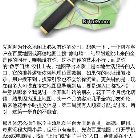
先聊聊为什么地图上必须有你的公司。想象一下，一个潜在客
户在百度地图或高德地图上搜“修电脑”，结果附近跳出来的全
是你的同行，唯独没有你。这不是你的技术不行，而是你
的“数字门牌”没挂上去。地图平台本质上是本地生活服务的入
口，它的推荐逻辑依赖地理位置数据。如果你的地址没被收
录，用户搜不到，搜索引擎也不会给你流量。更关键的是，现
在很多人习惯直接在地图里导航到店，要是连入口都找不到，
生意从哪来？我见过一个开咖啡馆的朋友，花了三个月优化店
铺，结果因为没上地图，头一个月的客流几乎全靠朋友介绍。
后来他花半小时提交信息，第二周就有人顺着导航找过来。所
以，这第一步真的不能省。
那具体怎么操作呢？主流地图平台无非是百度、高德、腾讯，
每家流程大同小异，但细节有差别。先说百度地图，打开手机
App或电脑端，找到“上报”或“商户中心”入口，通常藏在个人