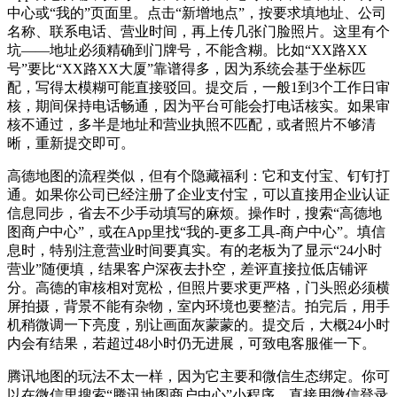
中心或“我的”页面里。点击“新增地点”，按要求填地址、公司
名称、联系电话、营业时间，再上传几张门脸照片。这里有个
坑——地址必须精确到门牌号，不能含糊。比如“XX路XX
号”要比“XX路XX大厦”靠谱得多，因为系统会基于坐标匹
配，写得太模糊可能直接驳回。提交后，一般1到3个工作日审
核，期间保持电话畅通，因为平台可能会打电话核实。如果审
核不通过，多半是地址和营业执照不匹配，或者照片不够清
晰，重新提交即可。
高德地图的流程类似，但有个隐藏福利：它和支付宝、钉钉打
通。如果你公司已经注册了企业支付宝，可以直接用企业认证
信息同步，省去不少手动填写的麻烦。操作时，搜索“高德地
图商户中心”，或在App里找“我的‑更多工具‑商户中心”。填信
息时，特别注意营业时间要真实。有的老板为了显示“24小时
营业”随便填，结果客户深夜去扑空，差评直接拉低店铺评
分。高德的审核相对宽松，但照片要求更严格，门头照必须横
屏拍摄，背景不能有杂物，室内环境也要整洁。拍完后，用手
机稍微调一下亮度，别让画面灰蒙蒙的。提交后，大概24小时
内会有结果，若超过48小时仍无进展，可致电客服催一下。
腾讯地图的玩法不太一样，因为它主要和微信生态绑定。你可
以在微信里搜索“腾讯地图商户中心”小程序，直接用微信登录