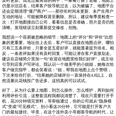
及时更新。我见过最离谱的例子：一家餐厅换了老板，地图上
仍显示旧店名，结果客户按导航过去，以为被骗了。地图平台
还会定期清理“僵尸商户”——那些长时间未更新、未产生用户
互动的地址，可能被降权甚至删除。所以，建议每季度检查一
次：打开地图搜自己公司，看看信息是否准确，照片是否仍然
清晰。发现错误立刻重新提交修改，别拖。
我想说一个容易被忽略的细节：地图上的“评分”和“评价”比想
象的更重要。地址挂上去后，客户可以直接在地图点评。哪怕
只有三五条评价，只要全是五星好评，就能显著提升排名。相
反，一条差评如果没有及时回复，可能让潜在客户直接划走。
建议在店铺简介里加一句“欢迎在地图里给我们好评”，或主动
引导到店客户写评论。我认识一个做美甲的小姐姐，她每次给
客户做完指甲，都会笑着说：“姐，帮我在地图上点个赞呗，
下次来给你打折。”结果她的店铺评分一直保持在4.8以上，自
然流量比花钱投广告还多。这招真的可以试试。
好了，从为什么要上地图，到怎么操作、怎么维护，再到如何
利用评价引流，这整套流程我都说清楚了。现在只需要打开手
机，花20分钟填完资料，等审核通过，你的公司就从“隐身模
式”变成“可见模式”。别小看这20分钟，它可能是打开客户大
门的最短捷径。毕竟，在这个连外卖小哥都靠导航的时代，让