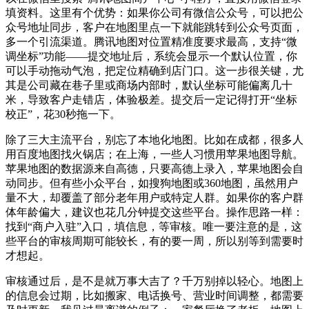
填资料。这里有个优势：如果你公司有微信公众号，可以把公
众号地址同步，客户在地图里点一下就能跳转到公众号页面，
多一个引流渠道。腾讯地图对位置精准度要求最高，支持“微
调坐标”功能——提交地址后，系统会显示一个默认位置，你
可以手动拖动气泡，把定位精确到店门口。这一步很关键，尤
其是公司藏在巷子里或商场内部时，默认坐标可能偏离几十
米，导致客户走错店，体验极差。提交后一定记得打开“坐标
校正”，花30秒拖一下。
除了三大主流平台，别忘了本地化地图。比如在成都，很多人
用百度地图找火锅店；在上海，一些人习惯用苹果地图导航。
苹果地图的数据源来自高德，只要高德上录入，苹果地图会自
动同步。但有些小众平台，如搜狗地图或360地图，虽然用户
量不大，却覆盖了部分老年用户或特定人群。如果你的客户群
体年龄偏大，建议也花几分钟提交这些平台。操作思路一样：
找到“商户入驻”入口，填信息，等审核。唯一要注意的是，这
些平台的审核周期可能较长，有的要一周，所以别等到需要时
才想起。
审核通过后，是不是就万事大吉了？千万别掉以轻心。地图上
的信息会过期，比如搬家、电话换号、营业时间调整，都需要