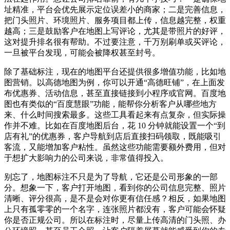
址精准，平台会优先展示定位误差小的商家；二是完善信息，
把门头照片、环境照片、服务项目都上传，信息越完整，权重
越高；三是鼓励客户在地图上写评论，尤其是带照片的好评，
这对提升排名很有帮助。不过要注意，千万别刷单或买评论，
一旦被平台发现，可能会被降权甚至封号。
除了基础标注，现在的地图平台还提供很多增值功能，比如地
图营销。以高德地图为例，你可以开通“高德旺铺”，在上面发
布优惠券、活动信息，甚至直接链接到小程序或官网。百度地
图也有类似的“百度慧眼”功能，能帮你分析客户从哪些地方
来、什么时间搜索最多。这些工具看起来有点复杂，但实际操
作并不难。比如在百度地图后台，花 10 分钟就能设置一个“到
店有礼”的优惠券，客户导航到店后直接扫码领取，既能吸引
客流，又能增加客户粘性。虽然这些功能需要额外费用，但对
于想扩大影响力的公司来说，非常值得投入。
别忘了，地图标注不只是为了导航，它还是公司形象的一部
分。想象一下，客户打开地图，看到你的公司信息完整、照片
清晰、评分很高，是不是会对你更有信任感？相反，如果地图
上只有孤零零的一个名字，连张照片都没有，客户可能会怀疑
你是否正规公司。所以在标注时，尽量上传高清的门头照、办