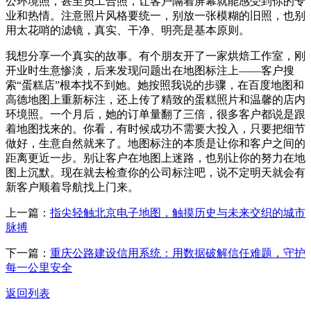
公环境照，甚至员工合照，让客户隔着屏幕就能感受到你的专
业和热情。注意照片风格要统一，别放一张模糊的旧照，也别
用太花哨的滤镜，真实、干净、明亮是基本原则。
我想分享一个真实的故事。有个朋友开了一家烘焙工作室，刚
开业时生意惨淡，后来发现问题出在地图标注上——客户搜
索“蛋糕店”根本找不到她。她按照我说的步骤，在百度地图和
高德地图上重新标注，还上传了精致的蛋糕照片和温馨的店内
环境照。一个月后，她的订单量翻了三倍，很多客户都说是跟
着地图找来的。你看，有时候成功不需要大投入，只要把细节
做好，生意自然就来了。地图标注的本质是让你和客户之间的
距离更近一步。别让客户在地图上迷路，也别让你的努力在地
图上沉默。现在就去检查你的公司标注吧，说不定明天就会有
新客户顺着导航找上门来。
上一篇：
指尖轻触北京电子地图，触摸历史与未来交织的城市
脉搏
下一篇：
重庆公路建设信用系统：用数据破解信任难题，守护
每一公里安全
返回列表