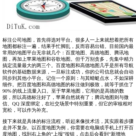
标注公司地图，首先得选对平台。很多人一上来就想着把所有
地图都标注一遍，结果手忙脚乱，反而容易出错。目前国内最
常用的地图平台无非就几个：百度地图、高德地图、腾讯地
图，再加上苹果地图和谷歌地图。但千万别贪多，先集中精力
搞定流量最大的两三个。百度地图和高德地图几乎是所有导航
软件的基础数据来源，一旦标注成功，你的公司信息就会自动
同步到其他小平台。记住一个原则：与其蜻蜓点水，不如深耕
细作。把百度地图和高德地图的标注做到极致，就等于抓住了
90% 的线上流量入口。至于苹果地图，它用的是高德的数
据，所以高德标注好了，苹果自然就有了；腾讯地图则与微
信、QQ 深度绑定，在社交场景中特别重要，但它的审核相对
宽松，可以作为补充。
接下来就是具体的标注流程，听起来像技术活，其实跟着步骤
走并不复杂。以百度地图为例，你需要在电脑或手机上打开百
度地图，找到右上角的“上报”按钮，点击后会看到“新增地