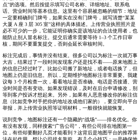
点”的选项。然后按提示填写公司名称、详细地址、联系电
话、营业时间等基本信息。这里有个容易被忽略的细节：地址
一定要精确到门牌号，如果实在没有门牌号，就写清楚“某某
大厦 A 座 3 层 305 室”这样的具体描述。上传营业执照照片是
必不可少的一步，它能证明你确实是该地址的合法使用者，也
能防止别人冒名标注。提交后通常需要等待 1–3 个工作日审
核，期间不要重复提交，否则会延长审核时间。
标注完成后，事情并没有结束。很多公司以为标注一次就万事
大吉，结果过了一段时间发现客户还是找不着——原来地图上
的信息已经过时了。比如公司搬了新地址，或者电话换了，但
地图上仍是旧信息。所以，定期维护地图标注非常重要。我建
议每 3 个月检查一次，看看地址是否准确、电话是否接通、营
业时间是否有变动。如果发现错误，及时在后台申请修改，别
等到客户投诉才想起来。另外，如果有人恶意修改你的标注信
息（比如竞争对手把你的地址改成他们家的），要立即向平台
举报，并上传营业执照等证明材料，一般很快就能恢复。
说到竞争，地图标注还有一个隐藏的“战场”——排名优化。你
有没有发现，同样搜索“广告公司”，有些公司排在地图第一
位，有些却要翻好几页才能看到？这背后是地图平台的推荐算
法在起作用。想让公司排名靠前，有几个小技巧：一是确保地