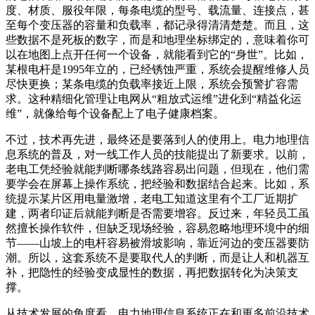
度、材质、服役年限，每条电缆的型号、载流量、连接点，甚
至每个变压器的容量和负载率，都记录得清清楚楚。而且，这
些数据不是死板的数字，而是和地理坐标绑定的，意味着你可
以在地图上点开任何一个设备，就能看到它的“身世”。比如，
某根电杆是1995年立的，已经锈蚀严重，系统会提醒维修人员
尽快更换；某条电缆的负载率接近上限，系统会预警扩容需
求。这种精细化管理让电网从“粗放式运维”进化到“精益化运
维”，就像给每个设备配上了电子健康档案。
不过，技术再先进，最终还是要落到人的使用上。电力地理信
息系统的普及，对一线工作人员的技能提出了新要求。以前，
老电工凭经验就能判断哪条线路容易出问题，但现在，他们需
要学会在屏幕上操作系统，把经验和数据结合起来。比如，系
统提示某片区用电量激增，老电工知道这里有个工厂近期扩
建，两者印证后就能判断是否需要增容。反过来，年轻员工虽
然擅长操作软件，但缺乏现场经验，容易忽略地理环境中的细
节——山坡上的电杆容易被滑坡影响，靠近河边的变压器要防
潮。所以，这套系统不是要取代人的判断，而是让人和机器互
补，把隐性的经验变成显性的数据，再把数据转化为决策支
撑。
从技术发展的角度看，电力地理信息系统正在和更多前沿技术