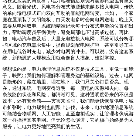
站在更宏观的角度看，电力地理信息系统对能源转型也有重要
意义。随着光伏、风电等分布式能源越来越多接入电网，传统
的单向输电模式正向双向互动的智能电网转变。比如，一个家
庭在屋顶装了太阳能板，白天发电多时会向电网送电，晚上又
需要从电网取电。系统能精准记录每个分布式电源的位置和出
力，帮助调度员平衡供需，避免局部电压过高或过低。再比
如，电动汽车普及后，大量充电桩接入电网，系统可以分析哪
些区域的充电需求集中，提前规划配电网扩容，甚至引导车主
在用电低谷时充电，减少对电网的冲击。可以说，没有这套系
统，新能源的大规模应用就会像盲人摸象，难以掌控。
我想说的是，电力地理信息系统不仅是技术工具，更像一面镜
子，映照出我们如何理解和管理身边的基础设施。过去，电网
是隐形的，藏在墙里、埋在地下，我们只关心灯是否亮。现
在，通过系统，电网变得透明，每一度电的来源和去向、每一
条线路的状态和风险，都清晰可见。这种透明度带来的不仅是
效率，还有安全感——灾害来临时，我们能更快恢复供电；城
市扩张时，电力规划也能跟上步伐。未来，电力地理信息系统
可能结合物联网、人工智能，甚至虚拟现实，让管理者像玩游
戏一样操控真实电网。但无论怎么演进，它的核心始终是为人
服务，让电力更好地照亮我们的生活。