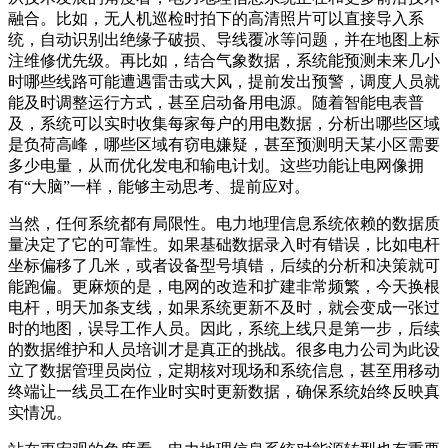
融合。比如，无人机巡检时拍下的高清照片可以直接导入系
统，自动识别出绝缘子破损、导线覆冰等问题，并在地图上标
注维修优先级。再比如，结合气象数据，系统能预测未来几小
时哪些线路可能遭遇雷击或大风，提前发出预警，调度人员就
能及时调整运行方式，甚至启动备用电源。随着智能电表普
及，系统可以实时收集每家每户的用电数据，分析出哪些区域
是负荷高峰，哪些区域有窃电嫌疑，甚至预测明天某小区需要
多少电量，从而优化发电和输电计划。这些功能让电网像拥
有“大脑”一样，能够主动思考、提前应对。
当然，任何系统都有局限性。电力地理信息系统依赖的数据质
量决定了它的可靠性。如果基础数据录入时有错误，比如电杆
坐标偏移了几米，或者设备型号填错，后续的分析和决策就可
能跑偏。更麻烦的是，电网的改造和扩建非常频繁，今天换根
电杆，明天加条支线，如果系统更新不及时，就会变成一张过
时的地图，误导工作人员。因此，系统上线只是第一步，后续
的数据维护和人员培训才是真正的挑战。很多电力公司为此设
立了数据管理员岗位，定期核对现场和系统信息，甚至用移动
终端让一线员工在作业时实时更新数据，确保系统始终反映真
实情况。