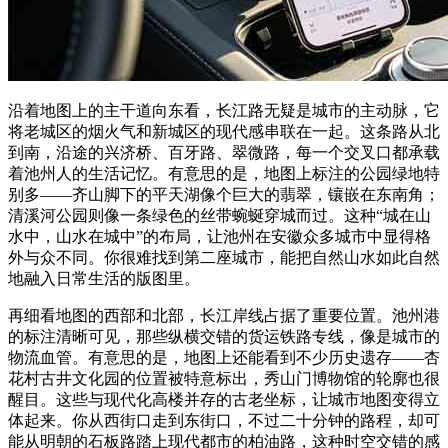
沿着地图上的主干道向东看，长江路无疑是城市的主动脉，它
将老城区的烟火气和新城区的现代感串联在一起。这条路从北
到南，沿途的兴济桥、百牙路、翠微路，每一个交叉口都承载
着池州人的生活记忆。有意思的是，地图上标注的公园绿地特
别多——齐山脚下的平天湖像个巨大的翡翠，镶嵌在东南角；
清溪河公园则像一条绿色的丝带蜿蜒穿城而过。这种“城在山
水中，山水在城中”的布局，让池州在安徽众多城市中显得格
外与众不同。你很难找到第二座城市，能把自然山水如此自然
地融入日常生活的版图里。
再细看地图的西部和北部，长江岸线占据了重要位置。池州港
的标注清晰可见，那些纵横交错的货运铁路专线，像是城市的
物流血管。有意思的是，地图上还能看到不少历史遗存——杏
花村古井文化园的位置被特意标出，秀山门博物馆的轮廓也很
醒目。这些与现代化高楼并存的古老坐标，让城市地图变得立
体起来。你从西街口走到东街口，不过二十分钟的路程，却可
能从明朝的石板路踏上现代都市的柏油路，这种时空交错的感