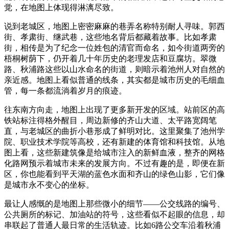
觉，在地图上体现得淋漓尽致。
说到老城区，地图上密密麻麻的巷弄名称特别耐人寻味。郭西
街、孝肃街、继武巷，这些地名背后都藏着故事。比如孝肃
街，相传是为了纪念一位姓包的清官而命名，如今街道两旁的
梧桐树荫下，仍开着几十年历史的老理发店和豆腐坊。翠微
路、秋浦路这些以山水命名的街道，则暗示着池州人对自然的
亲近感。地图上看似普通的线条，其实都是城市历史的毛细血
管，每一条都流淌着岁月的痕迹。
往东南方向走，地图上出现了更多新开发的区域。站前区的高
铁站标注得格外醒目，周边新修的齐山大道、太平路宽阔笔
直，与老城区的曲折小巷形成了鲜明对比。这里聚集了池州学
院、职业技术学院等高校，还有新建的体育馆和科技馆。从地
图上看，这些新建筑像是给城市注入的新鲜血液，整齐的网格
化路网预示着城市未来的发展方向。不过有趣的是，即便在新
区，你也能看到平天湖的蓝色水面和齐山的绿色山影，它们像
是城市永不变心的坐标。
最让人感慨的是地图上那些微小的细节——公交线路的编号、
公共厕所的标记、加油站的符号，这些看似不起眼的信息，却
串联起了普通人最日常的生活轨迹。比如6路公交车沿着秋浦