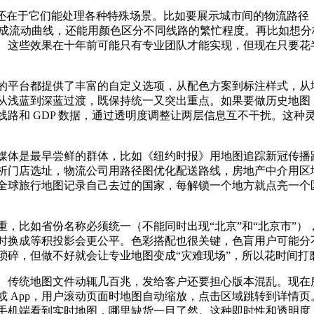
处还在于它们能处理各种特殊场景。比如要展示城市间的物流路径
自动生成流动曲线，还能用颜色区分不同线路的繁忙程度。再比如想分析
。这些效果在十年前可能只有专业团队才能实现，但现在只要花
的平台都提供了丰富的自定义选项，从配色方案到标注样式，从
从浅蓝到深蓝过渡，既保持统一又突出重点。如果要做历史地图
路和 GDP 数据，通过透明度调整让两层信息互不干扰。这
媒体是最早尝鲜的群体，比如《纽约时报》用地图追踪新冠传播路
析门店选址，物流公司用路径图优化配送路线，房地产中介用区
全球旅行地图记录自己去过的国家，每解锁一个地方就点亮一个
，比如省份名称必须统一（不能同时出现“北京”和“北京市”
时换成等积投影会更公平。色彩搭配也很关键，色盲用户可能分
琐碎，但做不好就会让专业地图变成“灾难现场”，所以花时间打
。传统地图文件动辄几百兆，发给客户还要担心版本混乱。现在
或 App，用户滚动页面时地图自动缩放，点击区域跳转到详情
机端看到实时地图，哪里缺货一目了然。这种即时性和透明度，是