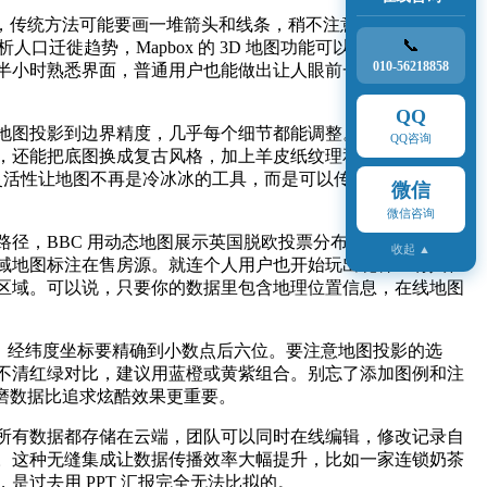
，传统方法可能要画一堆箭头和线条，稍不注意就乱成一团。
📞
人口迁徙趋势，Mapbox 的 3D 地图功能可以做出立体柱状
010-56218858
半小时熟悉界面，普通用户也能做出让人眼前一亮的地图作
QQ
地图投影到边界精度，几乎每个细节都能调整。比如你的品牌
QQ咨询
，还能把底图换成复古风格，加上羊皮纸纹理和手绘字体。更
种灵活性让地图不再是冷冰冰的工具，而是可以传达品牌调性或故
微信
微信咨询
径，BBC 用动态地图展示英国脱欧投票分布，这些案例几乎
收起 ▲
域地图标注在售房源。就连个人用户也开始玩出花样：有人在
区域。可以说，只要你的数据里包含地理位置信息，在线地图
），经纬度坐标要精确到小数点后六位。要注意地图投影的选
不清红绿对比，建议用蓝橙或黄紫组合。别忘了添加图例和注
磨数据比追求炫酷效果更重要。
所有数据都存储在云端，团队可以同时在线编辑，修改记录自
页。这种无缝集成让数据传播效率大幅提升，比如一家连锁奶茶
过去用 PPT 汇报完全无法比拟的。