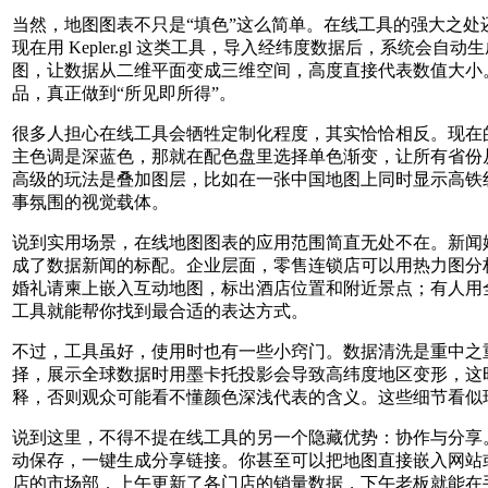
当然，地图图表不只是“填色”这么简单。在线工具的强大之
现在用 Kepler.gl 这类工具，导入经纬度数据后，系统会
图，让数据从二维平面变成三维空间，高度直接代表数值大小
品，真正做到“所见即所得”。
很多人担心在线工具会牺牲定制化程度，其实恰恰相反。现在
主色调是深蓝色，那就在配色盘里选择单色渐变，让所有省份
高级的玩法是叠加图层，比如在一张中国地图上同时显示高铁线
事氛围的视觉载体。
说到实用场景，在线地图图表的应用范围简直无处不在。新闻
成了数据新闻的标配。企业层面，零售连锁店可以用热力图分
婚礼请柬上嵌入互动地图，标出酒店位置和附近景点；有人用
工具就能帮你找到最合适的表达方式。
不过，工具虽好，使用时也有一些小窍门。数据清洗是重中之重
择，展示全球数据时用墨卡托投影会导致高纬度地区变形，这
释，否则观众可能看不懂颜色深浅代表的含义。这些细节看似
说到这里，不得不提在线工具的另一个隐藏优势：协作与分享
动保存，一键生成分享链接。你甚至可以把地图直接嵌入网站
店的市场部，上午更新了各门店的销量数据，下午老板就能在手