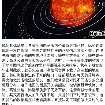
说到具体场景，各省地图电子版的价值就更加凸显。比如你要
规划一次自驾游，光靠导航软件里的路况信息其实不够，你得
先看明白这个省的整体地形走势：哪些地方是山区，哪些是平
原，高速公路的骨架怎么分布。这时，一份带等高线的省级电
子地形图就比导航APP里的平面视图实用得多。我有个朋友去
年走川藏线，就是先在四川测绘局官网下载了高清版的地形
图，标出海拔超过四千米的垭口，提前规划好每天的落脚点。
再比如做跨省物流的朋友，他们经常需要对比不同省份的交通
枢纽分布，电子地图的图层开关功能能一键切换显示铁路、水
路、高速公路，比翻纸质册子高效百倍。这些看似专业的用
途，其实离普通人的生活并不远，只是我们平时没意识到，地
图背后的数据精度和更新频率，直接决定了我们做决策时的靠
谱程度。