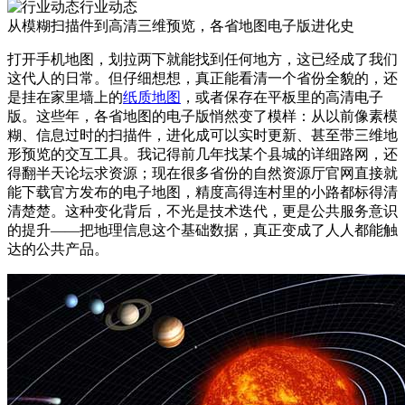
行业动态
从模糊扫描件到高清三维预览，各省地图电子版进化史
打开手机地图，划拉两下就能找到任何地方，这已经成了我们
这代人的日常。但仔细想想，真正能看清一个省份全貌的，还
是挂在家里墙上的
纸质地图
，或者保存在平板里的高清电子
版。这些年，各省地图的电子版悄然变了模样：从以前像素模
糊、信息过时的扫描件，进化成可以实时更新、甚至带三维地
形预览的交互工具。我记得前几年找某个县城的详细路网，还
得翻半天论坛求资源；现在很多省份的自然资源厅官网直接就
能下载官方发布的电子地图，精度高得连村里的小路都标得清
清楚楚。这种变化背后，不光是技术迭代，更是公共服务意识
的提升——把地理信息这个基础数据，真正变成了人人都能触
达的公共产品。