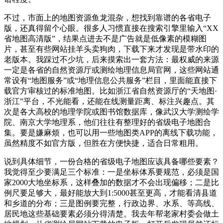
不过，市面上的地图资源鱼龙混杂，想找到靠谱的各省电子
版，还真得留个心眼。很多人习惯直接在搜索引擎里输入“XX
省地图高清版”，结果点进去不是广告就是低像素的模糊图
片，甚至有些网站挂羊头卖狗肉，下载下来才发现是带水印的
老版本。我踩过不少坑，后来摸索出一套方法：最权威的来源
一定是各省的自然资源厅或测绘地理信息局官网，这些网站通
常设有“地图服务”或“地理信息公共服务”栏目，里面能直接下
载官方审核过的标准地图。比如浙江省自然资源厅的“天地图·
浙江”平台，不光能看，还能在线测量距离、标注兴趣点。其
次是各大高校的地理学院或图书馆数据库，像武汉大学测绘学
院、南京大学地理系，他们往往有整理好的省级电子地图合
集。要是嫌麻烦，也可以用一些地图类APP的离线下载功能，
虽然精度不如官方版，但胜在方便快捷，适合日常粗用。
说到具体细节，一份合格的省级电子地图应该具备哪些要素？
我觉得至少要满足三个标准：一是坐标体系要规范，必须是国
家2000大地坐标系，这样叠加的数据才不会出现偏移；二是比
例尺要足够大，最好能放大到1:5000甚至更高，才能看清县道
和乡道的分布；三是图例要完整，行政边界、水系、等高线、
居民地这些基础要素必须分得清楚。我去年帮老家村委会做土