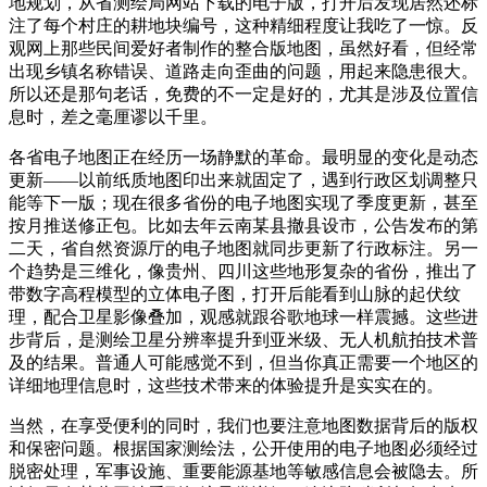
地规划，从省测绘局网站下载的电子版，打开后发现居然还标
注了每个村庄的耕地块编号，这种精细程度让我吃了一惊。反
观网上那些民间爱好者制作的整合版地图，虽然好看，但经常
出现乡镇名称错误、道路走向歪曲的问题，用起来隐患很大。
所以还是那句老话，免费的不一定是好的，尤其是涉及位置信
息时，差之毫厘谬以千里。
各省电子地图正在经历一场静默的革命。最明显的变化是动态
更新——以前纸质地图印出来就固定了，遇到行政区划调整只
能等下一版；现在很多省份的电子地图实现了季度更新，甚至
按月推送修正包。比如去年云南某县撤县设市，公告发布的第
二天，省自然资源厅的电子地图就同步更新了行政标注。另一
个趋势是三维化，像贵州、四川这些地形复杂的省份，推出了
带数字高程模型的立体电子图，打开后能看到山脉的起伏纹
理，配合卫星影像叠加，观感就跟谷歌地球一样震撼。这些进
步背后，是测绘卫星分辨率提升到亚米级、无人机航拍技术普
及的结果。普通人可能感觉不到，但当你真正需要一个地区的
详细地理信息时，这些技术带来的体验提升是实实在的。
当然，在享受便利的同时，我们也要注意地图数据背后的版权
和保密问题。根据国家测绘法，公开使用的电子地图必须经过
脱密处理，军事设施、重要能源基地等敏感信息会被隐去。所