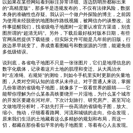
以如果在某些网站看到标注异常详细、连边防哨所都标出来
的“高精度版”，那多半是违规发布的，不仅有法律风险，数据
本身的准确性也存疑。我认识一个做户外探险的博主，之前因
为使用未经脱密的地图制作路线视频，被网信办约谈整改。这
件事提醒我们，找省级电子地图时一定要认准官方渠道，别贪
图所谓的“超清无码”。另外，下载后最好核对版本日期，有些
官网虽然提供下载链接，但实际文件可能是几年前的旧版，行
政边界早就变了。养成查看图幅号和数据源的习惯，能避免很
多低级错误。
说到底，各省电子地图不只是一张张图片，它们是地理信息的
数字化载体，记录着这片土地的肌理和变迁。从大禹治水
时“左准绳、右规矩”的测绘，到如今手机里实时更新的矢量地
图，人类对空间认知的追求从未停止。对于普通人来说，掌握
几份靠谱的省级电子地图，就像多了一双看世界的眼睛——它
能帮你理解为什么某条高铁要绕开一片湿地，为什么某个城市
的开发区要建在河对岸。下次计划旅行、研究房产、甚至写论
文做地理分析时，不妨先打开一份高清的省级电子图，放大、
缩小、拖动，仔细看看路网、河流和城镇的走向。你会发现，
原来我们生活的土地藏着这么多精妙的规划和布局，而这一
切，都藏在那份看似平常的电子地图里，等着有心人去发现。