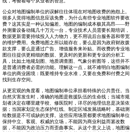
线，考验着每个从业者的智慧。
公众对地图编制单位的误解往往体现在对地图收费的抱怨上。
很多人觉得地图信息应该免费，为什么有些专业地图软件要收
费？这其实是一种认知偏差。地图的编制成本极其高昂——野
外测量设备动辄几十万元一台，专业技术人员需要长期培训，
数据更新需要持续投入人力物力，更不用说后台服务器和带宽
的维护费用。免费地图之所以能存在，要么是因为政府财政拨
款支撑，要么是通过广告、增值服务来补贴。而收费的专业地
图往往提供更精细的数据、更及时的更新和更专业的分析工
具，比如土地规划图、地质调查图、气象分析图等，这些并不
是普通消费者必需的功能。理解这一点，就不难明白地图编制
单位的商业困境：既要维持专业水准，又要在免费和付费之间
找到生存空间。
从更宏观的角度看，地图编制单位承担着特殊的公共责任。当
自然灾害发生时，准确的地图是救援队伍的生命线；当城市规
划者决定在哪里建学校、修医院时，详尽的地理信息是决策依
据；当国家划定生态保护红线、制定区域发展战略时，基础测
绘数据是不可或缺的支撑。这些应用场景都要求地图编制单位
保持中立、客观、权威的立场，不能因为商业利益而篡改数
据，不能因为政治压力而歪曲事实。从这个意义上说，地图编