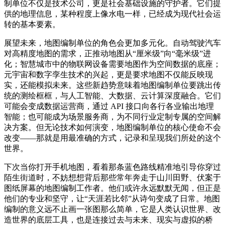
制单位不仅是技术公司，更是社会基础设施的守护者。它们提
供的地理信息，某种程度上像水电一样，已经成为现代社会运
转的基本要素。
展望未来，地图编制单位的角色会更加多元化。自动驾驶汽车
对高精度地图的需求，正推动地图从“厘米级”向“毫米级”进
化；智慧城市中的物联网设备需要地图作为空间数据的底座；
元宇宙和数字孪生技术的兴起，更是要求地图不仅能反映现
实，还能模拟未来。这些新趋势意味着地图编制单位要跳出传
统的测绘框框，与人工智能、大数据、云计算深度融合。它们
可能会变成数据运营商，通过 API 接口向各行各业输出地理
智能；也可能成为场景服务商，为不同行业定制专属的空间解
决方案。但无论技术如何演变，地图编制单位的核心使命不会
改变——那就是用最准确的方式，记录和呈现我们所处的这个
世界。
下次当你打开手机地图，看着那条蓝色路线精准地引导你穿过
陌生街道时，不妨想想背后那些常年奔走于山川田野、伏案于
图纸屏幕的地图编制工作者。他们或许永远默默无闻，但正是
他们的专业和坚守，让“天涯若比邻”从诗句变成了日常。地图
编制的意义远不止画一张图那么简单，它是人类认识世界、改
造世界的底层工具，也是连接过去与未来、现实与虚拟的桥