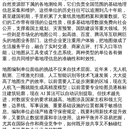
自然资源部下属的各地测绘局，它们负责全国范围的基础地理
信息采集和维护。这些单位的历史往往可以追溯到几十年前，
甚至建国初期，手里积累了大量纸质地图档案和测量数据。它
们的工作带有很强的公益性质，很多基础地理数据免费向社会
公开，支撑着国土规划、灾害预警、国防建设等重大领域。另
一些则是市场化的地图公司，如高德、百度、腾讯等互联网巨
头的地图业务部门。这些企业更注重用户体验，把地图做成了
生活服务平台，融合了实时交通、商家点评、打车入口等功
能，让地图从工具变成了生态系统。两种类型的单位各有侧
重，但共同维护着地理信息的准确性和时效性。
地图编制单位面临的挑战不仅来自技术层面。近年来，无人机
航测、三维激光扫描、人工智能识别等技术飞速发展，大大提
高了地图生产的效率。以前需要人工徒步测量的区域，现在无
人机飞一圈就能生成高精度模型；以前需要专业绘图员逐栋标
注建筑轮廓，现在 AI 算法可以自动识别提取。但技术越先
进，对数据安全的要求就越高。地图涉及国家主权和领土完
整，边界线、军事设施、重要基础设施的位置都属于敏感信
息。编制单位必须严格遵守保密规定，既要利用新技术提升效
率，又要防止数据泄露和非法使用。这种平衡并不容易把握，
尤其在国际合作和商业竞争中，如何既开放共享又不触碰红