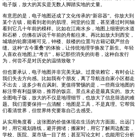
电子版，放大的其实是无数人脚踏实地的丈量。
有意思的是，电子地图还成了文化传承的“新容器”。你放大到
某个古镇，能看到老街的肌理、祠堂的位置，甚至通过时间轴
看到它几十年前的模样。比如在江南水乡，地图上细密的水道
和石桥，仿佛在诉说千年前的舟船往来。再比如放大到西安，
城墙的轮廓清晰可见，钟楼、鼓楼的位置与古籍记载严丝合
缝。这种“古今重叠”的体验，让传统地理学焕发了新生。年轻
人喜欢在地图上“考古”，标记那些消失的街巷，这种自发行
为，何尝不是对历史的温情致敬？
但也要承认，电子地图并非完美无缺。过度依赖它，有时会让
我们失去方向感。比如我有个朋友，离了导航连自家小区都走
不出去，这多少有点讽刺。更值得警惕的是，一些商业地图的
标注带有利益驱动，推荐的饭店、景点未必是最真实的。放大
全图电子版，放大的不仅是地理细节，也放大了信息筛选的难
题。我们需要保持一点清醒：地图是工具，不是真理。它帮我
们看清世界，但世界终究要靠自己去感受。
从实用角度看，这张图的价值体现在生活的方方面面。出远门
时，用它规划路线，避开拥堵；搬家时，用它了解周边配套，
学校、医院、菜市场一目了然；甚至写论文时，也能用它分析