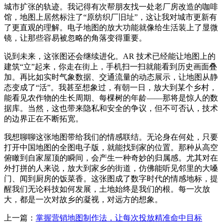
城市扩张的轨迹。我记得有次帮朋友找一处老厂房改造的咖啡
馆，地图上居然标注了“原纺织厂旧址”，这让我对城市更新有
了更直观的理解。电子地图的放大功能就像给生活装上了显微
镜，让那些容易被忽略的角落变得重要。
说到未来，这张图还会继续进化。AR 技术已经能让地图上的
建筑“立”起来，你走在街上，手机扫一扫就能看到历史画面叠
加。再比如实时气象数据、交通流量的动态展示，让地图从静
态变成了“活”。我甚至想象过，有朝一日，放大到某个乡村，
能看见农作物的生长周期、每棵树的年龄——那将是惊人的数
据库。当然，这也带来隐私和安全的争议，但不可否认，技术
的边界正在不断拓宽。
我想聊聊这张地图带给我们的情感联结。无论身在何处，只要
打开中国地图的全图电子版，就能找到家的位置。那种从高空
俯瞰到自家屋顶的瞬间，会产生一种奇妙的归属感。尤其对在
外打拼的人来说，放大到家乡的街道，仿佛能听见邻里的大嗓
门、闻到厨房的饭菜香。这张图成了数字时代的情感地标，提
醒我们无论科技如何发展，土地始终是我们的根。每一次放
大，都是一次对故乡的凝视，对远方的想象。
上一篇：
掌握营销地图制作法，让每次投放精准命中目标