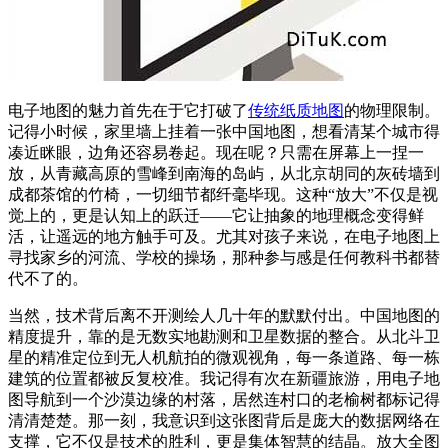
电子地图的魅力首先在于它打破了
传统纸质地图
的物理限制。
记得小时候，家里墙上挂着一张中国地图，想看清某个城市得
凑近眯眼，边角还容易卷起。现在呢？只需在屏幕上一捏一
放，从青藏高原的雪峰到南海的岛屿，从北京胡同的灰砖墙到
成都茶馆的竹椅，一切细节都纤毫毕现。这种“放大”不仅是视
觉上的，更是认知上的跃迁——它让抽象的地理概念变得鲜
活，让遥远的地方触手可及。尤其对孩子来说，在电子地图上
寻找家乡的河流、学校的操场，那种参与感是任何教科书都替
代不了的。
当然，技术背后离不开测绘人几十年的默默付出。中国地图的
精度提升，靠的是无数实地勘测和卫星数据的整合。从北斗卫
星的精准定位到无人机航拍的微观视角，每一条道路、每一栋
建筑的位置都被反复校准。我记得有次在新疆旅游，用电子地
图导航到一个沙漠边缘的村落，居然连村口的老榆树都标记得
清清楚楚。那一刻，我意识到这张图背后是庞大的数据网络在
支撑，它不仅是技术的胜利，更是集体智慧的结晶。放大全图