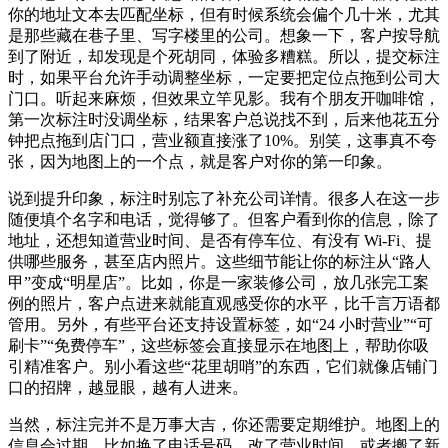
你的地址文本去匹配坐标，但有时候系统会偏个几十米，尤其
是那些藏在巷子里、写字楼里的公司。想象一下，客户按导航
到了附近，却发现是个死胡同，体验多糟糕。所以，提交标注
时，如果平台允许手动调整坐标，一定要把定位点拖到公司大
门口。听起来麻烦，但效果立竿见影。我有个朋友开咖啡馆，
第一次标注时没调坐标，结果客户总说找不到，后来他花五分
钟把点拖到店门口，营业额直接涨了10%。别笑，这事真不夸
张，因为地图上的一个点，就是客户对你的第一印象。
说到提升印象，标注时别忘了补充公司详情。很多人在这一步
随便填个名字和电话，觉得够了。但客户看到你的信息，除了
地址，还想知道营业时间、是否有停车位、有没有 Wi‑Fi、提
供哪些服务，甚至店内照片。这些细节能让你的标注从“路人
甲”变成“明星店”。比如，你是一家装修公司，放几张完工案
例的照片，客户点进来就能直观感受你的水平，比千言万语都
管用。另外，有些平台还支持设置标签，如“24 小时营业”“可
刷卡”“免费停车”，这些标签会直接显示在地图上，帮助你吸
引精准客户。别小看这些“花里胡哨”的东西，它们就像店铺门
口的招牌，越显眼，越有人进来。
当然，标注完并不是万事大吉，你还需要定期维护。地图上的
信息会过期，比如换了电话号码、改了营业时间、或者搬了新