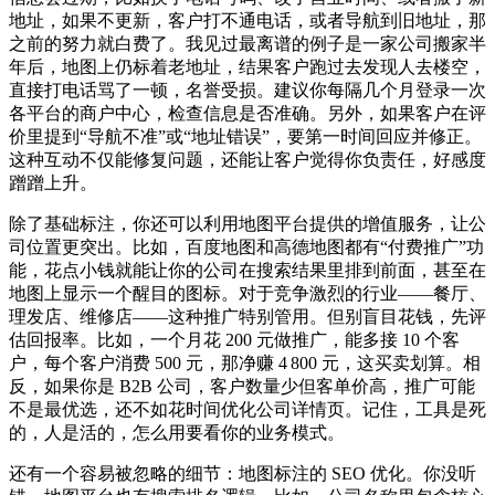
地址，如果不更新，客户打不通电话，或者导航到旧地址，那
之前的努力就白费了。我见过最离谱的例子是一家公司搬家半
年后，地图上仍标着老地址，结果客户跑过去发现人去楼空，
直接打电话骂了一顿，名誉受损。建议你每隔几个月登录一次
各平台的商户中心，检查信息是否准确。另外，如果客户在评
价里提到“导航不准”或“地址错误”，要第一时间回应并修正。
这种互动不仅能修复问题，还能让客户觉得你负责任，好感度
蹭蹭上升。
除了基础标注，你还可以利用地图平台提供的增值服务，让公
司位置更突出。比如，百度地图和高德地图都有“付费推广”功
能，花点小钱就能让你的公司在搜索结果里排到前面，甚至在
地图上显示一个醒目的图标。对于竞争激烈的行业——餐厅、
理发店、维修店——这种推广特别管用。但别盲目花钱，先评
估回报率。比如，一个月花 200 元做推广，能多接 10 个客
户，每个客户消费 500 元，那净赚 4 800 元，这买卖划算。相
反，如果你是 B2B 公司，客户数量少但客单价高，推广可能
不是最优选，还不如花时间优化公司详情页。记住，工具是死
的，人是活的，怎么用要看你的业务模式。
还有一个容易被忽略的细节：地图标注的 SEO 优化。你没听