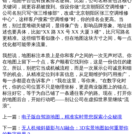
错，地图平台也有搜索排名逻辑。比如，公司名称里包含核心
关键词，就更容易被搜到。假设你做“北京朝阳区空调维修”，
公司名别只写“张三维修部”，改成“北京朝阳区张三空调维修
中心”，这样客户搜索“空调维修”时，你的排名会更高。当
然，别过度堆砌关键词，显得像广告，影响品牌形象。地址描
述也要具体，比如“XX 路 XX 号 XX 大厦 3 楼”，比只写路名
更精准。这些细节看似微小，但在地图这块方寸之间，每一点
优化都可能带来流量。
我想说，地图标注本质上是你和客户之间的一次无声对话。你
在地图上留下一个点，客户顺着它找到你，这是一份信任的建
立。所以，别把它当成机械流程，而是一次展示公司诚意和细
节的机会。从精准定位到丰富信息，从定期维护到巧用推广，
每一步都是在告诉客户：“我在这里，等你来。”在数字化时
代，你的公司位置不只是物理坐标，更是商业版图上的锚点。
标注好它，等于为自己铺了一条通往客户的路。现在，打开你
的地图后台，开始行动吧——别让公司在虚拟世界里继续“流
浪”。
上一篇：
电子版自驾游地图，精准实时带您探索小众秘境
下一篇：
无人机倾斜摄影与AI融合：3D实景地图如何重塑你