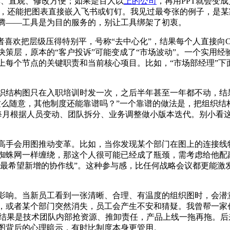
，简单、直观、修改方便；如果是百人以
上的公司
，再用PPT就会变
版本回溯，还能把图表直接嵌入飞书或钉钉。我见过最夸张的例子，是
腾——工具是为目的服务的，别让工具绑架了初衷。
者喜欢把层级压得特别平，号称“去中心化”，结果每个人直接向C
策层，原本的“客户投诉”可能变成了“市场波动”。一个实用经
每个节点的关键职责和当前核心项目。比如，“市场部经理”下面可
织结构图只在入职培训时发一次，之后半年甚至一年都不动，结
这么随意，其他制度还能靠谱吗？”一个靠谱的做法是，把组织结
，每月根据人员变动、团队拆分、业务调整做小版本迭代。别小看
高手会用图推动变革。比如，当你发现某个部门在图上的连接线
蜘蛛网一样缠绕，那这个人很可能已经成了瓶颈，需考虑给他配
最希望新增的协作线”。这种参与感，比任何战略会议都更能激发员工
影响。当新员工看到一张清晰、合理、有温度的组织图时，会潜意
，或者某个部门突然消失，员工会产生不安和猜疑。我曾帮一家
。结果是技术团队内部抢资源、推卸责任，产品上线一拖再拖。后
图背后的心理暗示，有时比制度本身更管用。