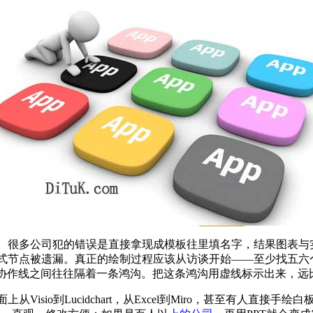
。很多公司犯的错误是直接拿现成模板往里填名字，结果图表与实
式节点被遗漏。真正的绘制过程应该从访谈开始——至少找五六
正式协作线之间往往隔着一条鸿沟。把这条鸿沟用虚线标示出来，
isio到Lucidchart，从Excel到Miro，甚至有人直