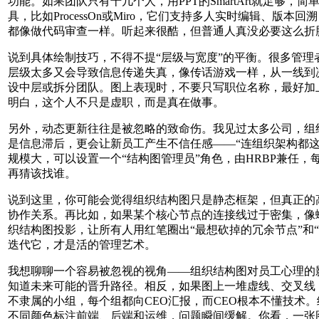
功能。如果团队只有十几个人，用PPT的SmartArt就足够
具，比如ProcessOn或Miro，它们支持多人实时编辑、
都像做代码审查一样。听起来很酷，但普通人真没必要这么折
说到具体绘制技巧，不得不提“层级与宽度”的平衡。很多管理
层级太多又会导致信息传递失真，像传话游戏一样，从一线到决
设中层或拆分团队。图上表现时，不要只写职位名称，最好加上
明白，这个人不只是虚职，而是真在做事。
另外，动态更新往往是被忽略的致命伤。我见过太多公司，组
是信息滞后，更会让新员工产生不信任感——“连组织架构都
规模大，可以设置一个“结构图管理员”角色，由HRBP兼任
再猜该找谁。
说到这里，你可能会觉得组织结构图只是静态框架，但真正的
协作关系。再比如，如果某个核心节点的连接线过于密集，像
织结构图投影，让所有人用红笔圈出“最想砍掉的冗余节点”和“
迭代它，才是活的管理艺术。
我想聊聊一个容易被忽视的视角——组织结构图对员工心理的
知道未来可能的晋升路径。相反，如果图上一堆虚线、交叉线
不隶属的小组，每个组都向CEO汇报，而CEO根本不懂技术
不同颜色标注前端、后端和运维，问题瞬间缓解。你看，一张