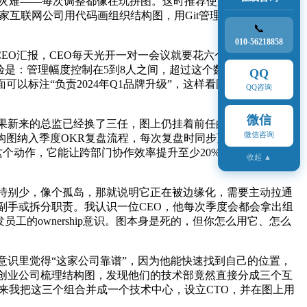
成灾难——每次调整都像在玩拼图。这时推荐使用在线协作工
某家互联网公司用代码画组织结构图，用Git管理版本，每次调整
📞
010-56218858
EO汇报，CEO每天光开一对一会议就要花六个小时。相反，
验是：管理幅度控制在5到8人之间，超过这个数字就要考虑增
QQ
以标注“负责2024年Q1品牌升级”，这样看图的人一眼就能
QQ咨询
微信
果新来的总监已经换了三任，图上仍挂着前任的名字。这不仅
微信咨询
构图纳入季度OKR复盘流程，每次复盘时同步更新。如果公司
这个动作，它能让跨部门协作效率提升至少20%，因为大家不用
收起 ▲
特别少，像个孤岛，那就说明它正在被边缘化，需要主动拉通
副手或拆分职责。我认识一位CEO，他每次季度会都会拿出组
的ownership意识。图本身是死的，但你怎么用它、怎么
识里觉得“这家公司靠谱”，因为他能快速找到自己的位置，
创业公司梳理结构图，发现他们的技术部竟然直接分成三个互
来我把这三个组合并成一个技术中心，设立CTO，并在图上用