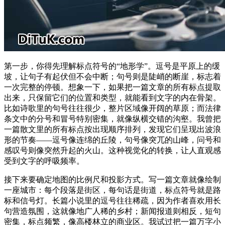
第一步，你得先理解标点符号的“地形学”。逗号是平原上的缓
坡，让句子有起伏但不会中断；句号则是陡峭的断崖，标志着
一次完整的停顿。想象一下，如果把一篇文章的所有标点提取
出来，只保留它们的位置和类型，就能看到文字的内在骨架。
比如诗歌里的句号往往很少，整片区域像开阔的草原；而法律
条文中的分号和冒号特别密集，就像纵横交错的沟壑。我曾把
一篇散文里的所有标点按出现顺序排列，发现它们呈现出波浪
形的节奏——逗号像连绵的丘陵，句号像突兀的山峰，问号和
感叹号则像突然升起的火山。这种视觉化的转换，让人直观感
受到文字的呼吸频率。
接下来要确定地图的比例尺和投影方式。写一篇文章就像绘制
一座城市：每个段落是街区，每句话是街道，标点符号就是路
标和信号灯。长篇小说里的逗号往往稀疏，因为作者喜欢用长
句营造氛围，这就像地广人稀的乡村；新闻报道则相反，短句
密集，标点频繁，像高楼林立的商业区。我试过把一篇万字小