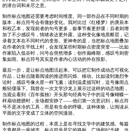
的潜台词和未尽之意。
制作标点地图还需要考虑时间维度。同一部作品在不同时期的
版本，标点符号会有微妙变化。我对比过《红楼梦》的庚辰本
和程乙本，发现前者的句号更多，叙事节奏更舒缓；后者则增
加了不少感叹号，情绪表达更外露。这种变化像地质断层，记
录着文本在不同时代的变形。更神奇的是，当把标点地图叠加
在作者的生平线上时，会发现某些时期标点密度突变——比如
作家陷入低谷时，问号会突然增多；创作巅峰期，感叹号则密
集如雨。标点符号其实是作者内心活动的外在投影。
最后一步，是让标点地图活起来。可以把它制作成动态可视化
作品，让标点随着阅读的推进而闪烁、移动。比如读到激烈争
论时，感叹号像火星一样飞溅；读到温柔描写时，逗号像雨点
般轻缓落下。我曾在一次文学沙龙上展示过这样的动态地图，
当观众看到《百年孤独》开头那句经典句子中的逗号像蝴蝶一
样扇动翅膀时，全场都安静了——他们第一次意识到，标点符
号不是冰冷的工具，而是有生命的呼吸。这种体验，让阅读从
平面的文字变成了立体的空间漫游。
制作标点地图的过程，本质上是在寻找文学中的建筑感。每篇
文章都是一座城市，标点符号是它的路标、广场和纪念碑。当