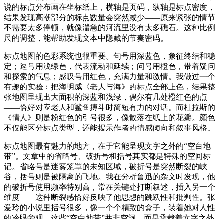
说的标点分布画在坐标纸上，横轴是页码，纵轴是标点密度，
结果发现高潮部分的标点数量会突然减少——原来紧张的情节
不需要太多停顿，就像湍急的河流里没有太多礁石。这种比例
尺的调整，能帮助发现文本中隐藏的节奏密码。
标点地图的色彩系统也很重要。句号用深蓝色，象征终结和稳
定；逗号用浅绿色，代表流动和延续；问号用橙色，带着疑问
和探索的气息；感叹号用红色，充满力量和激情。我做过一个
有趣的实验：把海明威《老人与海》的标点全部上色，结果整
张地图呈现出大面积的深蓝和浅绿，偶尔有几处橙红色的点
——恰好对应老人和鲨鱼搏斗时简短有力的对话。而杜拉斯的
《情人》则是粉红色的引号很多，像散落在纸上的花瓣。颜色
不仅能区分标点类型，还能揭示作者的情感倾向和叙事风格。
标点地图最有魅力的地方，在于它能呈现文字之外的“空白地
带”。文章中的省略号、破折号和括号其实都是特殊的空间标
记。省略号是迷雾笼罩的未知区域，破折号是突然断裂的峡
谷，括号则是被隔离的飞地。我在分析鲁迅的杂文时发现，他
的破折号使用频率特别高，常在关键处打断叙述，插入另一个
维度——这种断裂感恰好反映了他思想的跳跃性和批判性。张
爱玲的小说里括号很多，像一个个精致的盒子，装着她对人性
的冷眼旁观。这些“空白地带”并非空洞，而是承载着文字之外