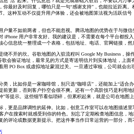
信息“活”起来。什么意思？就是完成基础入驻后，不要以为万事
，你最好及时回复，哪怕只是一句“感谢支持”，也能拉近距离。
细节。这种互动不仅提升用户体验，还会被地图算法视为活跃信号
用户量不如前两者，但也不能忽视。腾讯地图的优势在于与微信
 iPhone 用户非常友好。我的建议是，不需要在每个平台都
先把核心信息统一整理成一个表格，包括地址、电话、官网链接，
开的坎。谷歌地图的入驻流程叫 Google My Busines
，谷歌会验证地址，最常见的方式是寄送明信片到实体地址，上
用 PO Box 或虚拟地址蒙混过关。一旦通过审核，公司就会
类，比如你是一家咖啡馆，别只选“咖啡店”，还能加上“适合办
提前更新，否则客户扑空会很不爽。还有一个高阶技巧是利用地图
钟”等提示。这些细节看似琐碎，但累积起来，就是公司在地图
标，更是品牌调性的延伸。比如，创意工作室可以在地图描述里写
能让客户在搜索时就感受到你的特色。别忘了定期检查地图信息，
复的评论或数据更新提示。把这件事当作日常运营的一部分，而
巧