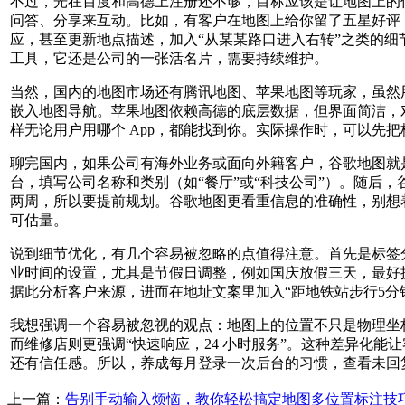
不过，光在百度和高德上注册还不够，目标应该是让地图上的
问答、分享来互动。比如，有客户在地图上给你留了五星好评
应，甚至更新地点描述，加入“从某某路口进入右转”之类的
工具，它还是公司的一张活名片，需要持续维护。
当然，国内的地图市场还有腾讯地图、苹果地图等玩家，虽然
嵌入地图导航。苹果地图依赖高德的底层数据，但界面简洁，对
样无论用户用哪个 App，都能找到你。实际操作时，可以
聊完国内，如果公司有海外业务或面向外籍客户，谷歌地图就是绕不
台，填写公司名称和类别（如“餐厅”或“科技公司”）。随后
两周，所以要提前规划。谷歌地图更看重信息的准确性，别想着
可估量。
说到细节优化，有几个容易被忽略的点值得注意。首先是标签分
业时间的设置，尤其是节假日调整，例如国庆放假三天，最好
据此分析客户来源，进而在地址文案里加入“距地铁站步行5分
我想强调一个容易被忽视的观点：地图上的位置不只是物理坐
而维修店则更强调“快速响应，24 小时服务”。这种差异化
还有信任感。所以，养成每月登录一次后台的习惯，查看未回
上一篇：
告别手动输入烦恼，教你轻松搞定地图多位置标注技