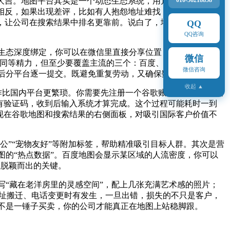
大吉。地图平台其实是一个动态生态系统，用户会通过评论、
010-56218858
相反，如果出现差评，比如有人抱怨地址难找，你更要积极回
，让公司在搜索结果中排名更靠前。说白了，地图不只是导航
QQ
QQ咨询
生态深度绑定，你可以在微信里直接分享位置，或在小程序里
微信
投入同等精力，但至少要覆盖主流的三个：百度、高德、腾讯。这
微信咨询
然后分平台逐一提交。既避免重复劳动，又确保数据一致。
收起 ▲
s，操作比国内平台更繁琐。你需要先注册一个谷歌账号，进入管理后
面有验证码，收到后输入系统才算完成。这个过程可能耗时一到
出现在谷歌地图和搜索结果的右侧面板，对吸引国际客户价值不
公”“宠物友好”等附加标签，帮助精准吸引目标人群。其次是营
的“热点数据”。百度地图会显示某区域的人流密度，你可以
上脱颖而出的关键。
“藏在老洋房里的灵感空间”，配上几张充满艺术感的照片；
地址搬迁、电话变更时有发生，一旦出错，损失的不只是客户，
不是一锤子买卖，你的公司才能真正在地图上站稳脚跟。