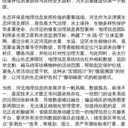
快速评估房屋损毁与农田受灾面积，为灾后重建提供第一手数
据。
生态环保是地理信息发挥价值的重要战场。河北作为京津冀生
态环境支撑区，肩负着大气治理、水土保持、生物多样性保护
等多重使命。白洋淀的修复治理就是典型案例：地理信息团队
利用多光谱卫星和水质监测浮标，构建了“水‑陆‑空”立体监测
网。通过分析入淀河流的水量、水温、淀区水生植物分布、底
泥重金属含量等空间数据，管理者能精准定位污染源来自哪个
村庄、哪条沟渠，并给出针对性治理方案。与此同时，在太行
山、燕山生态屏障区，地理信息系统结合红外相机数据，追踪
华北豹、褐马鸡等珍稀物种的活动范围，帮助划定保护红线，
避免人类活动过度干扰。这种从“宏观统计”到“微观溯源”的转
变，让河北的生态保护告别了“撒胡椒面”式的粗放模式。
当然，河北地理信息的发展并非一帆风顺。数据孤岛、标准不
一、基层技术人才匮乏等问题依然存在。一些部门的业务系统
仍沿用旧坐标体系，导致数据难以融合；偏远地区的地形图更
新周期过长，无法满足精细化管理需求。但值得欣慰的是，河
北正在积极破局：省级层面推动建立统一的地理信息公共服务
平台，要求所有涉空间数据的项目必须接入；雄安新区率先试
点“多测合一”改革，将规划、国土、房产等测绘标准打通，避