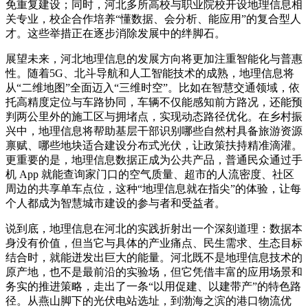
免重复建设；同时，河北多所高校与职业院校开设地理信息相
关专业，校企合作培养“懂数据、会分析、能应用”的复合型人
才。这些举措正在逐步消除发展中的绊脚石。
展望未来，河北地理信息的发展方向将更加注重智能化与普惠
性。随着5G、北斗导航和人工智能技术的成熟，地理信息将
从“二维地图”全面迈入“三维时空”。比如在智慧交通领域，依
托高精度定位与车路协同，车辆不仅能感知前方路况，还能预
判两公里外的施工区与拥堵点，实现动态路径优化。在乡村振
兴中，地理信息将帮助基层干部识别哪些自然村具备旅游资源
禀赋、哪些地块适合建设分布式光伏，让政策扶持精准滴灌。
更重要的是，地理信息数据正成为公共产品，普通民众通过手
机 App 就能查询家门口的空气质量、超市的人流密度、社区
周边的共享单车点位，这种“地理信息就在指尖”的体验，让每
个人都成为智慧城市建设的参与者和受益者。
说到底，地理信息在河北的实践折射出一个深刻道理：数据本
身没有价值，但当它与具体的产业痛点、民生需求、生态目标
结合时，就能迸发出巨大的能量。河北既不是地理信息技术的
原产地，也不是最前沿的实验场，但它凭借丰富的应用场景和
务实的推进策略，走出了一条“以用促建、以建带产”的特色路
径。从燕山脚下的光伏电站选址，到渤海之滨的港口物流优