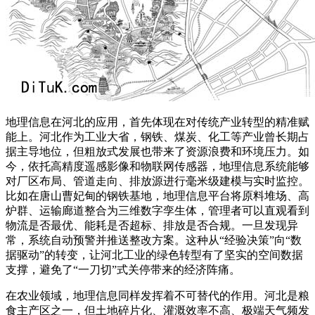
地理信息在河北的应用，首先体现在对传统产业转型的精准赋
能上。河北作为工业大省，钢铁、煤炭、化工等产业曾长期占
据主导地位，但粗放式发展也带来了资源浪费和环境压力。如
今，依托高精度遥感影像和物联网传感器，地理信息系统能够
对厂区布局、管道走向、排放源进行毫米级建模与实时监控。
比如在唐山曹妃甸的钢铁基地，地理信息平台将原料堆场、高
炉群、运输廊道整合为三维数字孪生体，管理者可以直观看到
物流是否最优、能耗是否超标、排放是否合规。一旦发现异
常，系统自动预警并推送整改方案。这种从“经验决策”向“数
据驱动”的转变，让河北工业的绿色转型有了坚实的空间数据
支撑，避免了“一刀切”式关停带来的经济阵痛。
在农业领域，地理信息同样发挥着不可替代的作用。河北是粮
食主产区之一，但土地碎片化、灌溉效率不高、极端天气频发