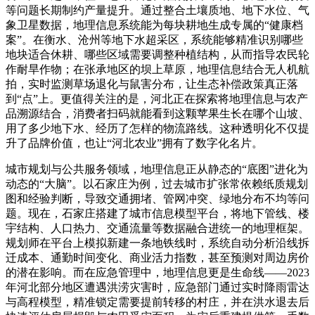
等问题长期制约产量提升。通过整合土壤质地、地下水位、气
象卫星数据，地理信息系统能为每块耕地生成专属的“健康档
案”。在衡水、沧州等地下水超采区，系统能够精准识别哪些
地块适合休耕、哪些区域需要调整种植结构，从而指导农民轮
作耐旱作物；在张承地区的坝上草原，地理信息结合无人机航
拍，实时监测草场退化与鼠害分布，让生态补偿政策真正落
到“点”上。更值得关注的是，河北正在探索将地理信息与农产
品溯源结合，消费者扫码就能看到这颗苹果生长在哪个山坡、
用了多少地下水、经历了怎样的物流路线。这种透明化不仅提
升了品牌价值，也让“河北农业”拥有了数字化名片。
城市规划与公共服务领域，地理信息正从静态的“底图”进化为
动态的“大脑”。以石家庄为例，过去城市扩张常依赖纸质规划
图和经验判断，导致交通拥堵、管网冲突、绿地分布不均等问
题。现在，石家庄搭建了城市信息模型平台，将地下管线、楼
宇结构、人口热力、交通流量等数据融合进统一的地理框架。
规划师在平台上模拟新建一条地铁线时，系统自动分析沿线拆
迁成本、通勤时间变化、商业活力指数，甚至预测对周边房价
的潜在影响。而在应急管理中，地理信息更是生命线——2023
年河北部分地区遭遇洪涝灾害时，应急部门通过实时降雨雷达
与高程模型，精准锁定需要提前转移的村庄，并在洪水退去后