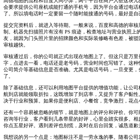
高德地图的流程和百度大同小异，两个平台在商户入驻这块儿已
会要求提供公司座机或能打通的手机号，因为平台会通过电话
了。所以填电话时一定要留一个随时能接通的号码，最好是自
提交完资料后，就进入等待期。一般来说，百度和高德的审核周
制。机器先扫描照片有没有 PS 痕迹，检查地址与营业执照
友，就因为门头照片里的招牌颜色和实际装修略有色差，被驳
审核越快。
审核通过后，你的公司就正式出现在地图上了。但这只是万里
字，点进去一看，电话还是老号码，营业时间也写错了。这种
公司简介等基础信息是否准确。尤其是电话号码，一旦变更，
了。
除了基础信息，还可以利用地图平台提供的增值功能，让公司标
航到店就能领取折扣，这既增加了到店率，又提升了客户黏性。
决于行业和预算。如果你是便利店、小餐馆，竞争激烈，花点小
还有一个容易被忽略的细节，就是地图上的评分和评价。你可
咨询等行业，客户看到几条带星的好评，心里会踏实很多。相
你点五星好评。遇到差评也别慌，及时在后台回复，诚恳道歉
我想说的另一个点是：地图标注不是一劳永逸的事。随着公司