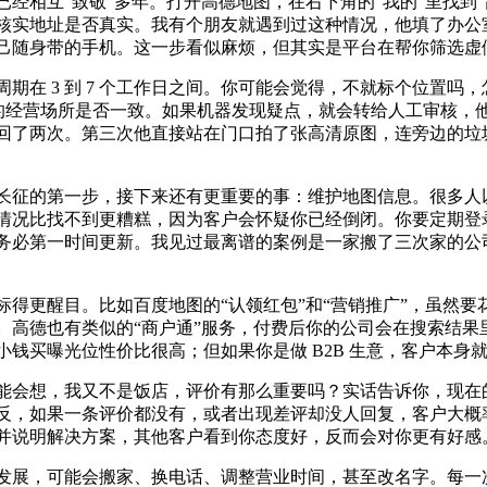
经相互“致敬”多年。打开高德地图，在右下角的“我的”里找到“
核实地址是否真实。我有个朋友就遇到过这种情况，他填了办公
己随身带的手机。这一步看似麻烦，但其实是平台在帮你筛选虚
期在 3 到 7 个工作日之间。你可能会觉得，不就标个位置吗
上的经营场所是否一致。如果机器发现疑点，就会转给人工审核
回了两次。第三次他直接站在门口拍了张高清原图，连旁边的垃
长征的第一步，接下来还有更重要的事：维护地图信息。很多人
情况比找不到更糟糕，因为客户会怀疑你已经倒闭。你要定期登
务必第一时间更新。我见过最离谱的案例是一家搬了三次家的公
得更醒目。比如百度地图的“认领红包”和“营销推广”，虽然
高德也有类似的“商户通”服务，付费后你的公司会在搜索结果
钱买曝光位性价比很高；但如果你是做 B2B 生意，客户本身
能会想，我又不是饭店，评价有那么重要吗？实话告诉你，现在
反，如果一条评价都没有，或者出现差评却没人回复，客户大概
并说明解决方案，其他客户看到你态度好，反而会对你更有好感
发展，可能会搬家、换电话、调整营业时间，甚至改名字。每一