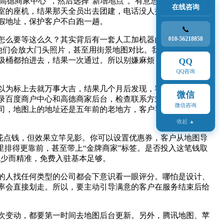
高德商家中心”，然后选择“新增地点”。有意思的是，高德有时
在线咨询
室的座机，结果那天全员出去团建，电话没人接，审核直接挂
假地址，保护客户不白跑一趟。
📞
，怎么要等这么久？其实背后有一套人工加机器的双重审核机
010-56218858
，他们会放大门头照片，甚至用街景地图对比。我一个做餐饮的朋
圾桶都拍进去，结果一次通过。所以别嫌麻烦，照片越真实，
QQ
QQ咨询
以为标上去就万事大吉，结果几个月后发现，客户搜到公司名
微信
录百度商户中心和高德商家后台，检查联系方式、营业时间、
微信咨询
司，地图上的地址还是五年前的老地方，客户导航过去直接懵
收起 ▲
要花点钱，但效果立竿见影。你可以设置优惠券，客户从地图导
里排得更靠前，甚至带上“金牌商家”标签。是否投入这笔钱取
就少而精准，免费入驻基本足够。
的人找任何类型的公司都会下意识看一眼评分。哪怕是设计、
率会直接划走。所以，要主动引导满意的客户在服务结束后给
。
次变动，都要第一时间去地图后台更新。另外，腾讯地图、苹