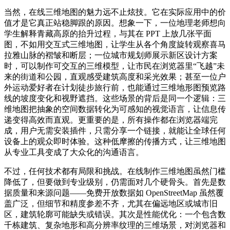
当然，在线三维地图的魅力远不止炫技。它在实际应用中的价
值才是它真正站稳脚跟的原因。想象一下，一位地理老师想向
学生解释青藏高原的抬升过程，与其在 PPT 上放几张平面
图，不如用交互式三维地图，让学生从各个角度旋转观察喜马
拉雅山脉的褶皱和断层；一位城市规划师展示新区设计方案
时，可以制作可交互的三维模型，让市民在浏览器里“飞越”未
来的街道和公园，直观感受建筑高度和采光效果；甚至一位户
外运动爱好者在计划徒步旅行前，也能通过三维地形图预览路
线的坡度变化和视野遮挡。这些场景的背后是同一个逻辑：三
维地图把抽象的空间数据转化为可感知的视觉语言，让信息传
递变得高效而直观。更重要的是，所有操作都在浏览器端完
成，用户无需安装插件，只需分享一个链接，就能让全球任何
设备上的观众即时体验。这种低摩擦的传播方式，让三维地图
从专业工具变成了大众化的沟通语言。
不过，任何技术都有局限和挑战。在线制作三维地图虽然门槛
降低了，但要做到专业级别，仍需面对几个硬骨头。首先是数
据质量和来源问题——免费开放数据如 OpenStreetMap 虽然覆
盖广泛，但细节和精度参差不齐，尤其在偏远地区或城市旧
区，建筑轮廓可能缺失或错误。其次是性能优化：一个包含数
千栋建筑、复杂地形和高分辨率纹理的三维场景，对浏览器和