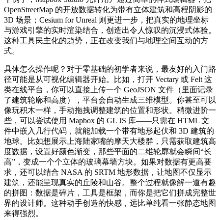
OpenStreetMap 的开放数据转化为带有立体建筑和高程阴影的
3D 场景；Cesium for Unreal 则更进一步，把真实的地理坐标
与游戏引擎的实时渲染结合，创造出令人惊叹的沉浸式体验。
这种工具民主化的趋势，正在改变我们与地理空间互动的方
式。
具体怎么操作呢？对于零基础的初学者来说，最友好的入门路
径可能是从可视化编辑器开始。比如，打开 Vectary 或 Felt 这
类在线平台，你可以直接上传一个 GeoJSON 文件（里面记录
了建筑轮廓和高度），平台会自动生成三维模型。你甚至可以
像玩积木一样，手动拖拽调整建筑的位置和形状。稍微进阶一
些，可以尝试使用 Mapbox 的 GL JS 库——只需在 HTML 文
件中嵌入几行代码，就能加载一个带有地形起伏和 3D 建筑的
地球。比如想展示上海陆家嘴的摩天大楼群，只需获取建筑高
度数据，设置好颜色渐变，那些平面的二维轮廓就会瞬间“长
高”，变成一个个立体的玻璃幕墙方块。如果对数据有更高要
求，还可以结合 NASA 的 SRTM 地形数据，让地图不仅显示
建筑，还能呈现真实的丘陵和山谷。整个过程就像解一道有趣
的拼图：数据是碎片，工具是框架，而你是把它们拼成完整世
界的设计师。这种动手创造的快感，远比单纯看一张静态地图
来得强烈。