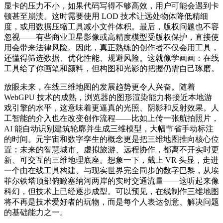
显卡的压力不小，如果代码写得不够高效，用户可能会遇到卡
顿甚至崩溃。这时需要使用 LOD 技术让远处物体降低精细
度，或用数据压缩工具减小文件体积。最后，版权问题也不容
忽视——有些商业卫星影像或高精度模型受版权保护，直接使
用会带来法律风险。因此，真正熟练的创作者不仅会用工具，
还懂得筛选数据、优化性能、规避风险。这就像学画画：在线
工具给了你画笔和颜料，但构图和光影的把握仍需自己琢磨。
放眼未来，在线三维地图的发展趋势更令人兴奋。随着
WebGPU 技术的成熟，浏览器的图形渲染能力将接近本地游
戏引擎的水平，这意味着更逼真的光照、阴影和反射效果。人
工智能的介入也在改变创作流程——比如上传一张航拍照片，
AI 能自动识别建筑轮廓并生成三维模型，大幅节省手动标注
的时间。元宇宙和数字孪生的概念更是把三维地图推向核心位
置：未来的智慧城市、虚拟旅游、远程协作，都离不开实时更
新、可交互的三维地理底座。想象一下，戴上 VR 头显，走进
一个由在线工具构建、与现实世界完全同步的数字巴黎，从埃
菲尔铁塔顶部俯瞰塞纳河两岸的实时交通流量——这听起来像
科幻，但技术上已经逐步成型。可以预见，在线制作三维地图
将不再是技术爱好者的玩物，而是每个人表达创意、解决问题
的基础能力之一。