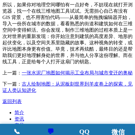
所以，如果你对地理空间哪怕有一点好奇，不妨现在就打开浏
览器，找一个在线三维地图工具试试。无需担心自己有没有
GIS 背景，也不用害怕代码——从最简单的拖拽编辑器开始，
导入一份所在城市的数据，看看熟悉的街道和建筑如何在三维
空间中变得鲜活。你会发现，制作三维地图的过程本质上是一
次对世界的重新发现：你开始注意到建筑的高度差异、地形的
起伏变化，以及空间关系里隐藏的故事。这种视角的转变，或
许比地图本身更有价值。毕竟，技术再炫酷，最终目的还是帮
助我们更好地理解身处的世界，并与他人分享这份理解。而在
线工具，正是给每个人打开这扇门的钥匙。
上一篇：
一张水泥厂地图如何揭示工业布局与城市变迁的奥秘
下一篇：
古人绘制地图：从泥板刻世界到羊皮卷上的探索，见
证人类认知进化
返回列表
简介
资讯
产品
📞
💬
QQ
微信
案例