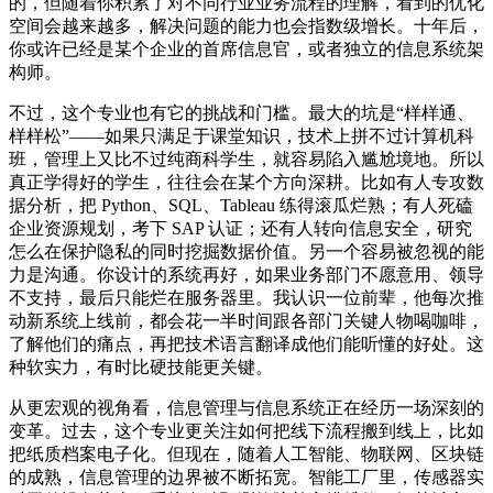
的，但随着你积累了对不同行业业务流程的理解，看到的优化
空间会越来越多，解决问题的能力也会指数级增长。十年后，
你或许已经是某个企业的首席信息官，或者独立的信息系统架
构师。
不过，这个专业也有它的挑战和门槛。最大的坑是“样样通、
样样松”——如果只满足于课堂知识，技术上拼不过计算机科
班，管理上又比不过纯商科学生，就容易陷入尴尬境地。所以
真正学得好的学生，往往会在某个方向深耕。比如有人专攻数
据分析，把 Python、SQL、Tableau 练得滚瓜烂熟；有人死磕
企业资源规划，考下 SAP 认证；还有人转向信息安全，研究
怎么在保护隐私的同时挖掘数据价值。另一个容易被忽视的能
力是沟通。你设计的系统再好，如果业务部门不愿意用、领导
不支持，最后只能烂在服务器里。我认识一位前辈，他每次推
动新系统上线前，都会花一半时间跟各部门关键人物喝咖啡，
了解他们的痛点，再把技术语言翻译成他们能听懂的好处。这
种软实力，有时比硬技能更关键。
从更宏观的视角看，信息管理与信息系统正在经历一场深刻的
变革。过去，这个专业更关注如何把线下流程搬到线上，比如
把纸质档案电子化。但现在，随着人工智能、物联网、区块链
的成熟，信息管理的边界被不断拓宽。智能工厂里，传感器实