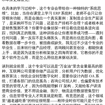
在具体的学习过程中，这个专业会带给你一种独特的“系统思
维”。比如，当你在课堂上学习 ERP 系统时，老师不会只让你
背模块功能，而是会抛出一个真实案例：某制造企业生产延误
了，是采购环节出了问题，还是生产排程不合理？或者根本就
是销售预测不准？你要学会像侦探一样沿着信息链条逆向追
踪，找到真正的瓶颈。这种训练会让你逐渐养成习惯——遇到
任何问题，第一反应不是头痛医头，而是画出信息流向图，看
看数据在哪一步卡住、被扭曲或缺失。我见过不少这个专业的
毕业生，后来转行做产品经理、咨询顾问甚至创业，都能快速
上手，就是因为这套分析框架放之四海而皆准。它教你的不是
某个软件怎么用，而是怎么用信息来驱动决策。
谈到就业前景，这个专业可以说是“万金油”里含金量最高的那
种。互联网公司需要你做产品运营，分析用户行为数据，优化
推荐算法；传统企业转型数字化时，需要你设计内部 OA 系
统，打通各部门的信息孤岛；咨询公司招人时，也偏爱有技术
背景的管理人才，因为你既能理解 IT 架构，又能给客户讲清
楚商业价值。更不用说金融、医疗、物流这些数据密集型行
业，信息管理专业人才简直就是刚需。有意思的是，这个领域
里“越老越吃香”的特征很明显——刚毕业时你可能只是个打杂