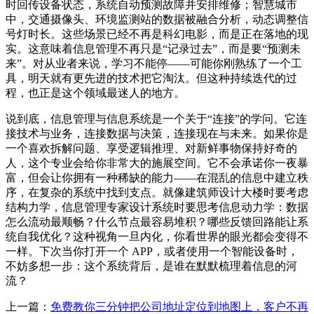
时回传设备状态，系统自动预测故障并安排维修；智慧城市
中，交通摄像头、环境监测站的数据被融合分析，动态调整信
号灯时长。这些场景已经不再是科幻电影，而是正在落地的现
实。这意味着信息管理不再只是“记录过去”，而是要“预测未
来”。对从业者来说，学习不能停——可能你刚熟练了一个工
具，明天就有更先进的技术把它淘汰。但这种持续迭代的过
程，也正是这个领域最迷人的地方。
说到底，信息管理与信息系统是一个关于“连接”的学问。它连
接技术与业务，连接数据与决策，连接现在与未来。如果你是
一个喜欢拆解问题、享受逻辑推理、对新鲜事物保持好奇的
人，这个专业会给你非常大的施展空间。它不会承诺你一夜暴
富，但会让你拥有一种稀缺的能力——在混乱的信息中建立秩
序，在复杂的系统中找到支点。就像建筑师设计大楼时要考虑
结构力学，信息管理专家设计系统时要思考信息动力学：数据
怎么流动最顺畅？什么节点最容易堆积？哪些反馈回路能让系
统自我优化？这种视角一旦内化，你看世界的眼光都会变得不
一样。下次当你打开一个 APP，或者使用一个智能设备时，
不妨多想一步：这个系统背后，是谁在默默梳理着信息的河
流？
上一篇：
免费教你三分钟把公司地址定位到地图上，客户不再