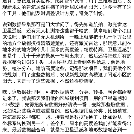
逼真，更接近真实世界。比如那个城市，用了三维地图后，发
现新规划的建筑居然遮挡了附近居民楼的阳光，这多亏有了这
个工具，他们能及时调整设计方案，避免了纠纷。
说到数据采集那可是门大学问了，得先知道航拍、激光雷达、
卫星遥感，还有无人机测绘这些都干啥的。就拿咱们那个项目
来说吧，他们用了无人机测绘，一晚上就能把个几十平方公里
的地方全貌都摸得清清楚楚的。还有激光雷达，那玩意儿能在
地米外的地方测个几十厘米的高度差，精度特高。卫星遥感那
更是牛，几十千米的景象一扫就出来了。然后还得把这所有的
数据整合进GIS里头，才能在地图上看到各种信息，像是地
势、植被分布、建筑高度这些。记得那次项目，我们要做个区
域规划，用了这些数据后，发现新规划的高楼遮了附近小区的
阳光，真是亏了这些数据，不然还得吵架呢。
嘿，这数据处理啊，可把数据清洗、分类、转换、融合都给整
进来了。就说那天我们做的区域规划项目，用的卫星遥感和
GIS数据，先得把所有数据好好清洗一番，去除那些脏数据，
比如说那些噪点或者重复的。然后根据用途分类，比如植被、
建筑高度这些都归一起。接着就是数据转换了，比如说从一个
坐标系转换到另一个，差个几十厘米的高度差我们都能看得出
来。最后数据融合嘛，就是把卫星遥感和地形数据融合到一