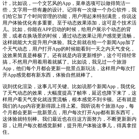
计，比如说，一个文艺风的App，菜单选项可以做得简洁一
些，文字用一些有趣的设计。记得有一次做一个办公软件，我
们给它加了个时间管理的功能，用户用起来特别满意，你说这
用户体验优化有多重要。至于动态效果添加，这可是个技术活
儿。比如，你能在APP启动的时候，给用户展示个动态的背
景，或者在换场景的时候，通过动态效果让用户感觉更流畅，
这样就能大大提升用户体验。我之前就在给一个新闻App加了
个天气动态，用户打开App的时候能看到一天之内天气变化，
这效果简直是棒极了。还有就是内容更新维护，这个可得经常
搞，不然用户用着用着就腻了。比如说，我见过一个旅游
App，他们每个月都会更新一批景点新玩法，这样用户每次打
开App感觉都有新东西，体验自然就棒了。
说到优化渲染，这事儿可关键。比如说那个新闻App，我优化
了天气动态的效果，大幅度提高了帧率，延迟也降下来了，这
样用户看天气变化就连贯流畅，根本感觉不到卡顿。还有就是
我们的App内容更新得跟上得上紧。我听说有个旅游App，每
个月都会更新一批新景点，用户每次打开App都有新东西可，
这体验就特别棒。我们最近也在往这方面努力，不断更新新内
容，让用户每次都感觉新鲜，提升用户体验这事儿，得真拿捏
住。