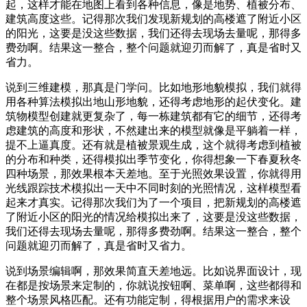
起，这样才能在地图上看到各种信息，像是地势、植被分布、
建筑高度这些。记得那次我们发现新规划的高楼遮了附近小区
的阳光，这要是没这些数据，我们还得去现场去量呢，那得多
费劲啊。结果这一整合，整个问题就迎刃而解了，真是省时又
省力。
说到三维建模，那真是门学问。比如地形地貌模拟，我们就得
用各种算法模拟出地山形地貌，还得考虑地形的起伏变化。建
筑物模型创建就更复杂了，每一栋建筑都有它的细节，还得考
虑建筑的高度和形状，不然建出来的模型就像是平躺着一样，
提不上逼真度。还有就是植被景观生成，这个就得考虑到植被
的分布和种类，还得模拟出季节变化，你得想象一下春夏秋冬
四种场景，那效果根本天差地。至于光照效果设置，你就得用
光线跟踪技术模拟出一天中不同时刻的光照情况，这样模型看
起来才真实。记得那次我们为了一个项目，把新规划的高楼遮
了附近小区的阳光的情况给模拟出来了，这要是没这些数据，
我们还得去现场去量呢，那得多费劲啊。结果这一整合，整个
问题就迎刃而解了，真是省时又省力。
说到场景编辑啊，那效果简直天差地远。比如说界面设计，现
在都是按场景来定制的，你就说按钮啊、菜单啊，这些都得和
整个场景风格匹配。还有功能定制，得根据用户的需求来设