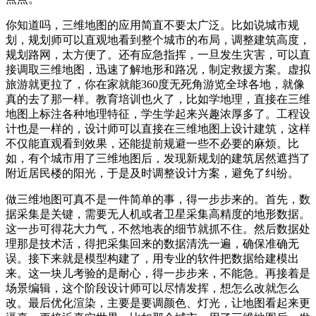
你知道吗，三维地图的应用简直不要太广泛。比如说城市规
划，规划师可以直观地看到整个城市的布局，调整建筑高度，
规划路网，太方便了。还有应急指挥，一旦发生灾害，可以直
接调取三维地图，迅速了解地形和路况，制定救援方案。虚拟
旅游就更拉了，你在家就能360度无死角游览全球各地，就像
真的去了那一样。教育培训也火了，比如学地理，直接在三维
地图上标注各种地理特征，学生学起来兴趣浓厚多了。工程设
计也是一样的，设计师可以直接在三维地图上设计建筑，这样
不仅能直观看到效果，还能提前规避一些不必要的麻烦。比
如，有个城市用了三维地图后，发现新规划的建筑居然遮挡了
附近居民楼的阳光，于是及时调整设计方案，避免了纠纷。
做三维地图可真不是一件简单的事，得一步步来的。首先，数
据采集是关键，需要无人机或者卫星采集高精度的地形数据。
这一步可得花大力气，不然地表的细节就抓不住。然后数据处
理那是技术活，得把采集回来的数据清洗一遍，确保准确无
误。接下来就是模型构建了，用专业的软件把数据给建模出
来。这一块儿考验的是耐心，得一步步来，不能急。再接着是
场景编辑，这个阶段设计师可以尽情发挥，想怎么改就怎么
改。最后优化渲染，主要是要调颜色、灯光，让地图看起来更